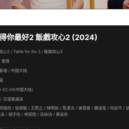
你最好2 飯戲攻心2 (2024)
心2 / Table for Six 2 / 飯戲攻心2
, 爱情
香港 / 中国大陆
燊
4-02-24(中国大陆)
 / 汉语普通话
/ 张继聪 / 王菀之 / 林明祯 / 陈湛文 / 谢君豪 / 魏浚笙 / 何启华 / 胡枫 / 罗兰 / 米雪 / 廖子妤 / 蒋志光 / 黎彼得 / 凌文龙 /
余香凝 / 杨偲泳 / 胡子彤 / 林家熙 / 伍咏诗 / 黄呈欣