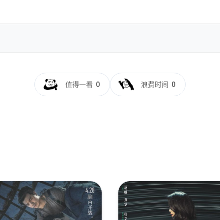
160p.WEB-DL.H265.10bit.DTS.5.1.2Audio-GPTHD
值得一看
0
浪费时间
0
2.2024.2160p.HQ.WEB-DL.H265.DTS5.1.2Audio-DreamHD
4.2160p.WEB-DL.H265.HDR.DTS5.1.2Audio-DreamHD