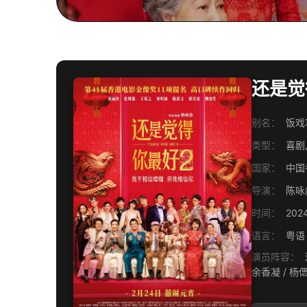
还是觉得
别名：
饭戏攻
类型：
喜剧
国家：
中国
导演：
陈咏
时间：
202
语言：
粤语
演员阵容：
邓丽欣 