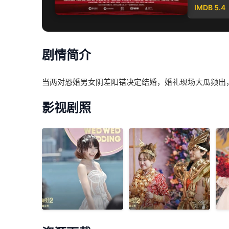
IMDB 5.4
剧情简介
当两对恐婚男女阴差阳错决定结婚，婚礼现场大瓜频出
影视剧照