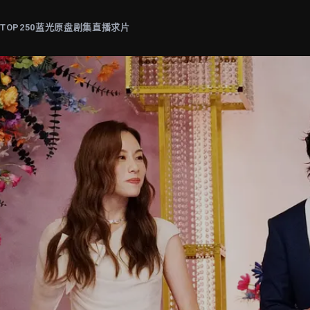
片
TOP250
蓝光原盘
剧集
直播
求片