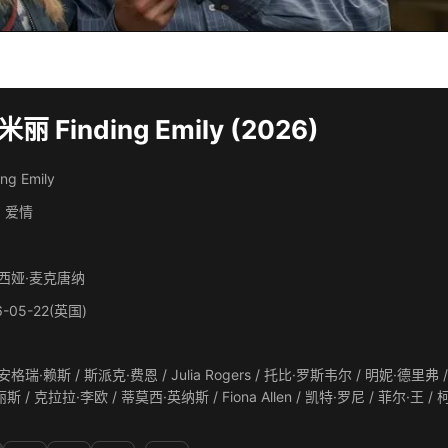
 Finding Emily (2026)
ing Emily
, 爱情
西娅·麦克唐纳
6-05-22(英国)
瑞·赖斯 / 斯派克·费恩 / Julia Rogers / 托比·罗斯韦尔 / 明妮·德里弗 / 艾拉·梅西·珀维斯 / 艾莉·亨利 / 娜迪亚·帕克斯 / 雅莉·
 安东尼·J·亚伯拉罕 / 杰克·里德福德 / 杰西卡·
格伦德尔 / Billie Hindle / Lotty Marsh