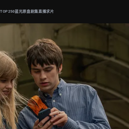
片
TOP250
蓝光原盘
剧集
直播
求片