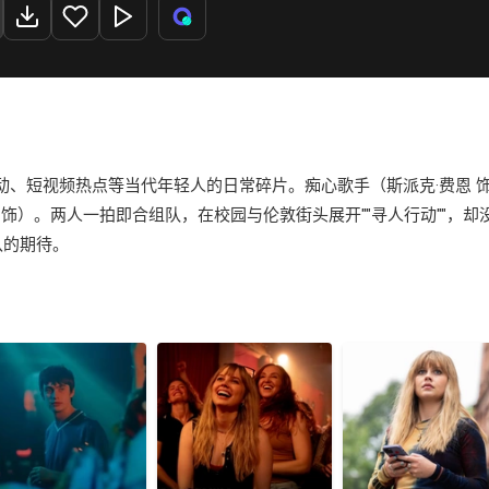
、短视频热点等当代年轻人的日常碎片。痴心歌手（斯派克·费恩 
 饰）。两人一拍即合组队，在校园与伦敦街头展开""寻人行动""，
认的期待。