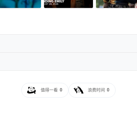
DR/DV/高码/超清】【英语中字】【类型：喜剧 / 爱情】✅
s.DV.HDR.H.265-MADSKY
值得一看
0
浪费时间
0
 - YTS.BZ]