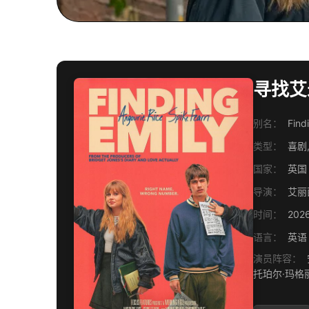
寻找艾米丽
别名：
Find
类型：
喜剧
国家：
英国
导演：
艾丽
时间：
202
语言：
英语
演员阵容：
安格
托珀尔·玛格丽斯 / 克拉拉·李欧 / 蒂莫西·英纳斯 / Fiona Allen / 凯特·罗尼 / 菲尔·王 / 柯拉·柯克 /