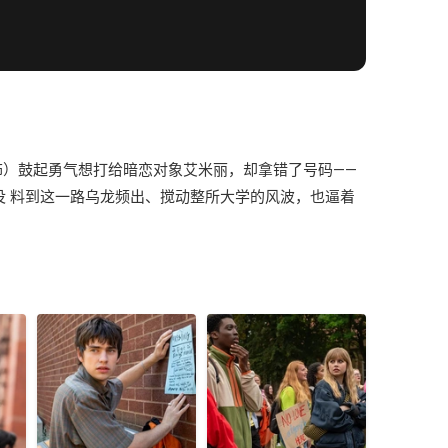
饰）鼓起勇气想打给暗恋对象艾米丽，却拿错了号码——
却没 料到这一路乌龙频出、搅动整所大学的风波，也逼着