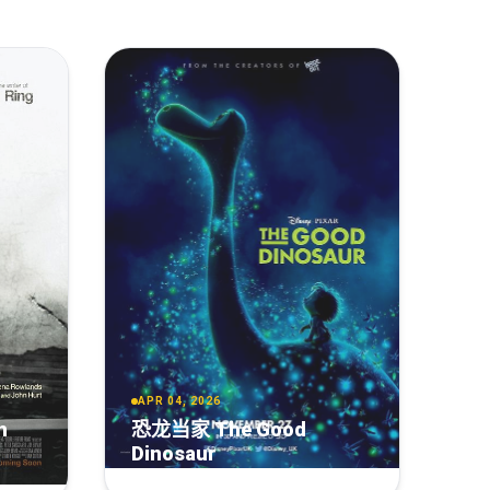
APR 04, 2026
n
恐龙当家 The Good
Dinosaur