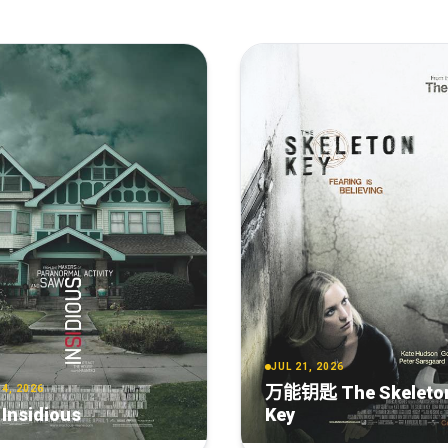
JUL 21, 2026
万能钥匙 The Skeleto
4, 2026
Insidious
Key