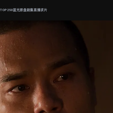
片
TOP250
蓝光原盘
剧集
直播
求片