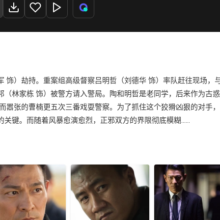
军 饰）劫持。重案组高级督察吕明哲（刘德华 饰）率队赶往现场，
邦（林家栋 饰）被警方请入警局。陶和明哲是老同学，后来作为古
，而嚣张的曹楠更五次三番戏耍警察。为了抓住这个狡猾凶狠的对手
关键。而随着风暴愈演愈烈，正邪双方的界限彻底模糊……