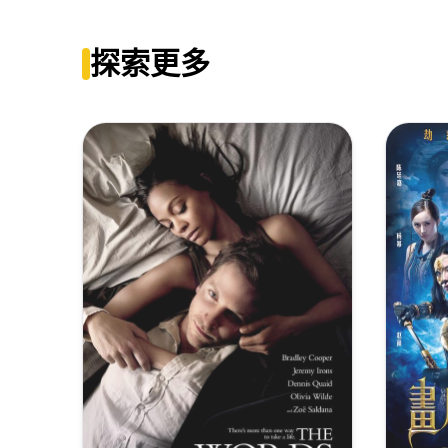
风暴[国粤多音轨+繁英字幕].Firestorm.2013.BluRay.1080p
探索更多