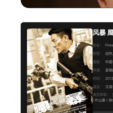
风暴 風
别名：
Fire
类型：
动作
国家：
中国
导演：
袁锦
时间：
201
语言：
汉语
演员阵容：
刘德华 