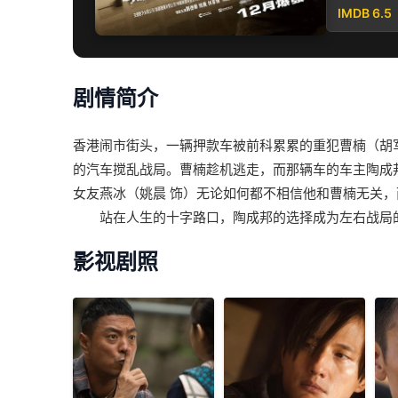
IMDB 6.5
剧情简介
香港闹市街头，一辆押款车被前科累累的重犯曹楠（胡
的汽车搅乱战局。曹楠趁机逃走，而那辆车的车主陶成
女友燕冰（姚晨 饰）无论如何都不相信他和曹楠无关
站在人生的十字路口，陶成邦的选择成为左右战局的
影视剧照