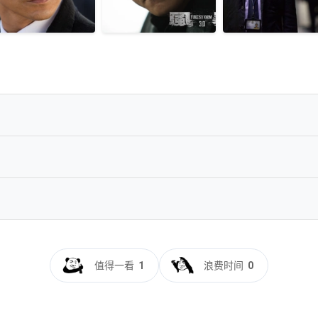
13.Blu-ray.1080p.AVC.TrueHD.7.1-TTG
nG
-CTRLHD
值得一看
1
浪费时间
0
7.1-RARBG
.x265.10bit.2Audio-SSDSSE