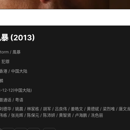
暴 (2013)
storm / 風暴
, 犯罪
香港 / 中国大陆
麟
3-12-12(中国大陆)
普通话 / 粤语
/ 姚晨 / 林家栋 / 胡军 / 吕良伟 / 姜皓文 / 黄德斌 / 梁烈唯 / 唐文龙 / 施祖男 / 尹子维 / 洪天照 / 王敏德 / 王祖蓝 / 徐家杰
/ 叶山豪 / 徐伟栋 / 张兆辉 / 陈保元 / 陈沛妍 / 黄智贤 / 卢海鹏 / 冼色丽