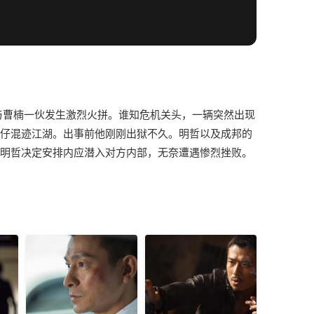
与曹楠一伙发生激烈火拼。谁知危机关头，一辆突然出现
惑仔混迹江湖。出事前他刚刚出狱不久。明哲以及成邦的
，明哲决定安排内应潜入对方内部，无奈遭遇惨烈挫败。