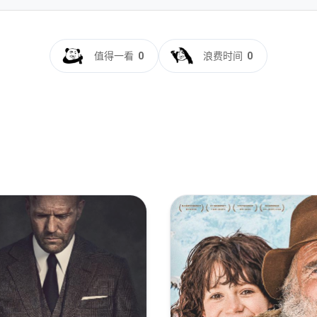
UX.2160p.HEVC.DTS-HD.MA5.1.4Audio-DreamHD
5.1-SWTYBLZ
60p.DTS-HD.MA.7.1.HDR.x265.10bit-DreamHD
值得一看
0
浪费时间
0
R
.5.1-SWTYBLZ
10bit.HDR.DTS-HD.MA.5.1-SONYHD
65.mkv
A.5.1.Mandarin&Shanghainese&Chinese&English.CHS-ENG.52mov
.1-FGT
HDMA-112114119
160p.2Audio.DTS-HD.MA5.1.x265.10bit.HDR-ALT
AHOM
 MA 5.1 x265-E
MA.5.1-FGT
 Blu-ray 1080p AVC DTS-HD MA 5.1-CMCT
A.5.1-SWTYBLZ