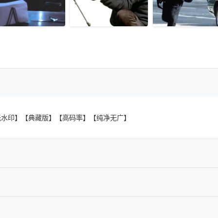
】 【无水印】【典藏版】【高码率】【纯净无广】
_x265.mkv
UX.2160p.HEVC.DTS-HD.MA5.1.4Audio-DreamHD
-MiXER