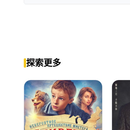
盗火线[国英多音轨+中英字幕].Heat.1995.UHD.BluRay.REM
Heat.1995.2160p.BluRay.x264.8bit.SDR.DTS-HD.MA.
盗火线[国英多音轨+中文字幕+特效字幕].Heat.1995.BluRay.21
Heat.1995.2160p.BluRay.HEVC.DTS-HD.MA.5.1-MiXE
Heat.1995.2160p.BluRay.x265.10bit.SDR.DTS-HD.MA
盗火线[简繁英字幕].Heat.1995.2160p.UHD.BluRay.x265.
[RU]Heat.1995.1080p.BluRay.AVC.Remux.HDCLUB
[RU]Heat (1995) UHD_BDRip_2160p_HDR_BT2020_x2
盗火线.4K修复.Heat.1995.DDE.BD1080P.X264.DTS.HD.M
探索更多
Heat.1995.2160p.BluRay.REMUX.HEVC.DTS-HD.MA.5
Heat.1995.2160p.UHD.BluRay.x265.10bit.SDR.DTS-
盗火线[国英多音轨+简繁英双语字幕].Heat.1995.UHD.BluRay.2
Heat.1995.4K.HDR.2160p.BDRemux Ita Eng x265-N
Heat 1995 UHD BluRay 2160p HDR10 DV HEVC DTS-HD
Heat.1995.REMASTERED.1080p.BluRay.AVC.DTS-HD.
Heat.1995.2160p.UHD.BluRay.x265-GUHZER
[23]盗火线、热力、穷追不舍[DIY3国语 简繁英中英双语字幕]1995
Heat.1995.2160p.WEB-DL.x265.10bit.HDR.DTS-HD.M