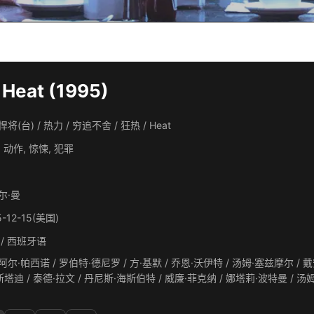
eat (1995)
将(台) / 热力 / 穷追不舍 / 狂热 / Heat
 动作, 惊悚, 犯罪
尔·曼
5-12-15(美国)
 / 西班牙语
·帕西诺 / 罗伯特·德尼罗 / 方·基默 / 乔恩·沃伊特 / 汤姆·塞兹摩尔 / 戴安·维诺拉 / 艾米·布伦尼曼 / 艾什莉·贾德 / 麦凯尔泰·威
特雷霍 / 亨利·罗林斯 / 杰瑞·特林伯