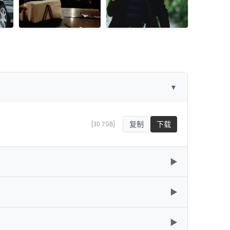
▼
复制
下载
[30.7GB]
▶
▶
复制
下载
[101.78GB]
▶
复制
下载
[64.94GB]
复制
下载
[61.62GB]