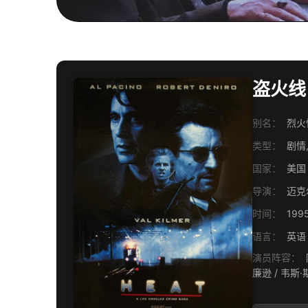
盗火线 H
别名：
烈火悍
类型：
剧情,
国家：
美国
导演：
迈克
时间：
199
语言：
英语
演员阵容：
阿尔
廉逊 / 韦斯·斯塔迪 / 泰德·拉文 / 丹尼斯·海斯伯特 / 威廉·菲克纳 / 娜塔莉·波特曼 / 汤姆·诺南 / 凯文·盖奇 / 汉克·阿扎利亚 / 苏珊·特雷勒 / 丹尼·