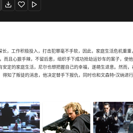
的探长，工作积极投入，打击犯罪毫不手软，因此，家庭生活危机重重
落，而且心狠手辣，不留后患，组织手下成功抢劫运钞车的案子，使
有安定的家庭生活，尼尔也想把握自己的幸福，遂萌生退意。然而，
，得知了叛徒的消息，他决定替手下报仇，同时也和文森特•汉纳进行