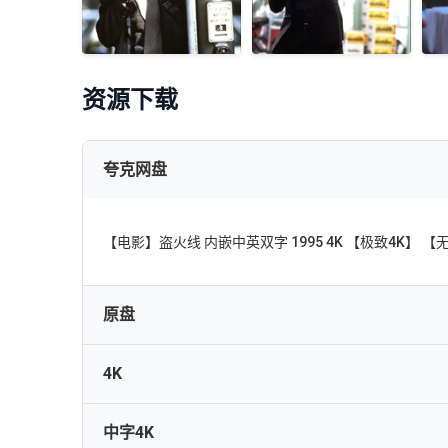
资源下载
夸克网盘
【电影】盗火线 内嵌中英双字 1995 4K 【极致4K
原盘
4K
[RU]Heat (1995) UHD_BDRemux_2160p_HDR_BT2020
中字4K
盗火线[国英多音轨+中英字幕].Heat.1995.UHD.BluRay.REM
Heat.1995.2160p.UHD.Blu-ray.HEVC.DTS-HD.MA.5.1