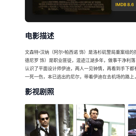
IMDB 8.6
电影描述
文森特•汉纳（阿尔•帕西诺 饰）是洛杉矶警局重案组
德尼罗 饰）是职业匪徒，混迹江湖多年，做事干净利
认识了平面设计师伊迪，两人一见钟情，再看到手下都
一死一伤，本已逃出的尼尔，带着伊迪在去机场的路上
影视剧照