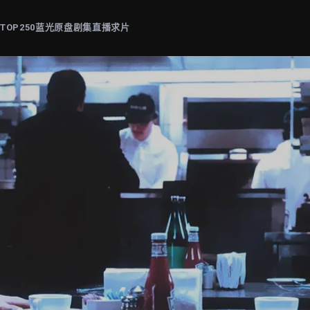
片
TOP250
蓝光原盘
剧集
直播
求片