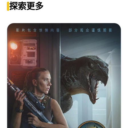
探索更多
[63.79GB]
复制
下载
蝙蝠侠：黑暗骑士[HDR+杜比视界双版本][简繁英字
The.Dark.Knight.2008.IMAX.UHD.BluRay.2160p.HEVC.DV.DTS-
幕].The.Dark.Knight.2008.2160p.Max.WEB-
HD.MA.5.1.x265-E
DL.DDP5.1.H265.HDR.DV-ParkHD
The.Dark.Knight.2008.2160p.BluRay.REMUX.HEVC.DTS-
[33.12GB]
复制
下载
HD.MA.5.1-FGT
[22.33GB]
复制
下载
[63.11GB]
复制
下载
The.Dark.Knight.2008.2160p.MAX.WEB-
蝙蝠侠：黑暗骑士[杜比视界版本][简繁英字
DL.DDP.5.1.DV.HDR.H.265-PiRaTeS[TGx]
幕].The.Dark.Knight.2008.2160p.Max.WEB-
The.Dark.Knight.2008.1080p.CEE.BluRay.VC-
[22.32GB]
DL.DDP0.0.H265.DV-ParkHD
复制
下载
1.TrueHD.5.1-FGT
[21.54GB]
复制
下载
[60.39GB]
复制
下载
The.Dark.Knight.2008.2160p.UHD.BluRay.X265-IAMABLE
[22.11GB]
复制
下载
蝙蝠侠前传2黑暗骑士[2碟装中字]2008 CEE PROPER Blu-
ray 1080p VC-1 DD5.1
The.Dark.Knight.2008.2160p.UHD.BluRay.x265.10bit.HDR.DTS-
[60.37GB]
复制
下载
HD.MA.5.1-RARBG
[12.99GB]
复制
下载
The.Dark.Knight.2008.UHD.2160p.REMUX.Hybrid.HDR10.DV.P8.D
HD.TrueHD.5.1.H265-KC
Il Cavaliere oscuro - The Dark Knight (2005-2012) IMAX
[57.77GB]
复制
下载
2160p H265 HDR10 ITA.ENG sub NUita.eng Sp33dy94-