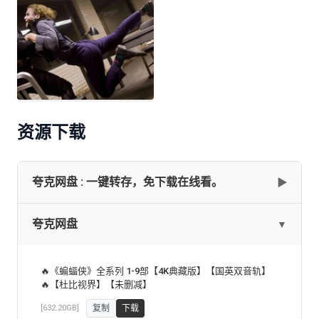
资源下载
夸克网盘 : 一键转存，免下载在线看。
▶
夸克网盘
▼
网盘下载
复制
下载
🔥《蝙蝠侠》全系列 1-9部【4K典藏版】【国英双音轨】
🔥【杜比视界】【未删减】
[632.20GB]
复制
下载