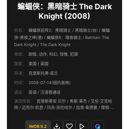
蝙蝠侠：黑暗骑士 The Dark
Knight (2008)
别名：
蝙蝠侠前传2：黑暗骑士 / 黑暗骑士(台) / 蝙蝠
侠-黑夜之神(港) / 蝙蝠侠6：暗夜骑士 / Batman: The
Dark Knight / The Dark Knight
类型：
剧情, 动作, 科幻, 惊悚, 犯罪
国家：
美国 / 英国
导演：
克里斯托弗·诺兰
时间：
2008-07-14(纽约首映)
语言：
英语 / 汉语普通话
演员阵容：
克里斯蒂安·贝尔 / 希斯·莱杰 / 艾伦·艾克哈
特 / 迈克尔·凯恩 / 玛吉·吉伦哈尔 / 加里·奥德曼 / 摩根·弗
里曼 / 莫尼克·加布里埃拉·库尔内 / 罗恩·迪恩 / 基里安·墨
菲 / 黄经汉 / 内斯特·卡博内尔 / 埃里克·罗伯茨 / 里特奇·
科斯特 / 安东尼·迈克尔·豪尔 / 基斯·斯扎拉巴基克 / 柯林·
IMDB 9.2