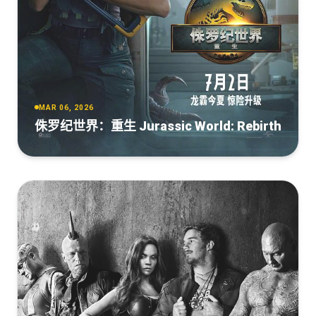
MIRCrew
The.Dark.Knight.2008.UHD.BluRay.2160p.TrueHD.5.1.DV.HEVC.H
[12.13GB]
复制
下载
FraMeSToR
[53.75GB]
复制
下载
The.Dark.Knight.2008.Bluray.2160p.AV1.HDR10.OPUS.5.1-
UH.mkv
The.Dark.Knight.2008.UHD.BluRay.2160p.TrueHD.5.1.DV.HEVC.H
[9.54GB]
复制
下载
FraMeSToR.mkv
MAR 06, 2026
侏罗纪世界：重生 Jurassic World: Rebirth
[53.75GB]
复制
下载
The.Dark.Knight.2008.2160p.UHD.BluRay.x265.10bit.HDR.DDP5.1-
RARBG
The.Dark.Knight.2008.IMAX.4K.HDR.DV.2160p.BDRemux
[9.21GB]
复制
下载
Ita Eng x265-NAHOM
[51.37GB]
复制
下载
Rifftrax- The Dark Knight IMAX (2008) 2160p H265 10 bit
DV HDR10+ AC3 5.1-Mesc
The.Dark.Knight.2008.1080p.BluRay.REMUX.VC-1.DTS-
[7.87GB]
复制
下载
HD.MA.TrueHD.5.1-FGT
[33.74GB]
复制
下载
The.Dark.Knight.2008.35mm.BluRay.DS4K.HDR.x265.10Bit.HEVC.
(Eng 35mm Optical Stereo).VITOENCODES.mkv
[4.98GB]
复制
下载