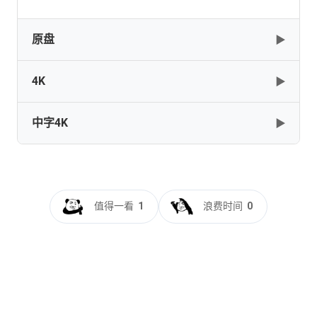
原盘
▶
4K
▶
BATMAN.The.Dark.Knight.TRILOGY.2005.2008.2012.UHD.2160p.
HD.TrueHD.5.1.H265-KC
中字4K
▶
[194.45GB]
复制
下载
The.Dark.Knight.2008.2160p.BluRay.x264.8bit.SDR.DTS-
HD.MA.5.1-SWTYBLZ
The.Dark.Knight.2008.2160p.BluRay.HEVC.DTS-
[40.23GB]
复制
下载
蝙蝠侠：黑暗骑士[国英多音轨+简繁英字
HD.MA.5.1-OLDHAM
幕].The.Dark.Knight.2008.BluRay.2160p.x265.10bit.4Audio-
[67.89GB]
复制
下载
MiniHD
The.Dark.Knight.2008.2160p.BluRay.x265.10bit.SDR.DTS-
值得一看
1
浪费时间
0
HD.MA.5.1-SWTYBLZ
[31.89GB]
复制
下载
The.Dark.Knight.2008.Eng.Fre.Ger.Ita.Por.Spa.Cze.Hun.Pol.Rus
[36.99GB]
复制
下载
HD.MA-SGF.mkv
[蝙蝠侠：黑暗骑
[66.28GB]
复制
下载
士]The.Dark.Knight.2008.2160p.BluRay.HDR.H265.国英双
[RU]The.Dark.Knight.2008.2160p.WEB-
语.中英特效.DTS-HD.BOBO
DL.EAC3.5.1.DoVi.by.DVT.mp4
The.Dark.Knight.2008.PROPER.2160p.BluRay.REMUX.HEVC.DTS-
[24.28GB]
复制
下载
[33.62GB]
复制
下载
HD.MA.5.1-FGT