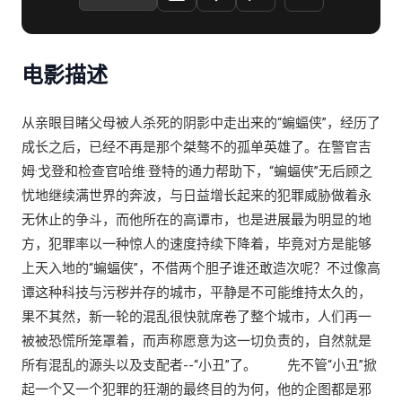
麦克法兰 / 约书亚·哈尔托 / 美琳达·麦格劳 / 内森·甘宝 /
迈克尔·维约 / 迈克尔·斯托扬诺夫 / 威廉·斯米利 / 丹尼·高
德林 / 迈克尔·加·怀特 / 马修·奥尼尔 / 威廉·菲克纳 / 欧鲁
电影描述
米基·欧拉乌米 / 格雷格·比姆 / 爱利克·赫尔曼 / 毕崔斯·罗
森 / 文森佐·尼克力 / 陈冠希
从亲眼目睹父母被人杀死的阴影中走出来的“蝙蝠侠”，经历了
成长之后，已经不再是那个桀骜不的孤单英雄了。在警官吉
姆·戈登和检查官哈维·登特的通力帮助下，“蝙蝠侠”无后顾之
忧地继续满世界的奔波，与日益增长起来的犯罪威胁做着永
无休止的争斗，而他所在的高谭市，也是进展最为明显的地
方，犯罪率以一种惊人的速度持续下降着，毕竟对方是能够
上天入地的“蝙蝠侠”，不借两个胆子谁还敢造次呢？不过像高
谭这种科技与污秽并存的城市，平静是不可能维持太久的，
果不其然，新一轮的混乱很快就席卷了整个城市，人们再一
被被恐慌所笼罩着，而声称愿意为这一切负责的，自然就是
所有混乱的源头以及支配者--“小丑”了。 先不管“小丑”掀
起一个又一个犯罪的狂潮的最终目的为何，他的企图都是邪