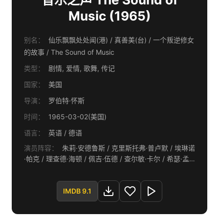
Music (1965)
别名：
仙乐飘飘处处闻(港) / 真善美(台) / 一个叛逆修女
的故事 / The Sound of Music
类型：
剧情, 爱情, 歌舞, 传记
国家：
美国
导演：
罗伯特·怀斯
时间：
1965-03-02(美国)
语言：
英语 / 德语
演员阵容：
朱莉·安德鲁斯 / 克里斯托弗·普卢默 / 埃琳诺
·帕克 / 理查德·海顿 / 佩吉·伍德 / 查尔敏·卡尔 / 希瑟·孟
席斯-尤里克 / 尼古拉斯·哈蒙德 / 杜安·蔡斯 / 安吉拉·卡
特怀特 / 黛比·特纳 / 基姆·卡拉思 / 安娜·李 / 波希娅·纳尔
逊 / 本·怀特 / 丹尼尔·特鲁希特 / 诺玛·威登 / 吉尔克里斯
IMDB 9.1
特·斯图尔特 / 马妮·尼克松 / 埃瓦德妮·贝克 / 多丽丝·劳埃
德 / 格特鲁德·阿斯特 / 弗兰克·贝克 / 史蒂夫·卡鲁瑟斯 /