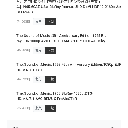
音乐之声[HDR+杜比视界双版本][国英多音轨+中文字
幕].1965.60AE.USA.BluRay.Remux.UHD.DoVi.HDR10.2160p.Atmos
DreamHD
[74.06GB]
复制
下载
The Sound of Music 45th Anniversary Edition 1965 Blu-
ray EUR 1080p AVC DTS-HD MA 7 1 DIY-CEO@HDSky
[46.88GB]
复制
下载
The.Sound.of.Music.1965.45th.Anniversary.Edition.1080p.EUR.Bl
HD.MA.7.1-FGT
[44.59GB]
复制
下载
The.Sound.of.Music.1965.BluRay.1080p.DTS-
HD.MA.7.1.AVC.REMUX-FraMeSToR
[36.76GB]
复制
下载