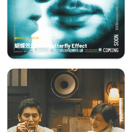
MAR 06, 2026
蝴蝶效应 The Butterfly Effect