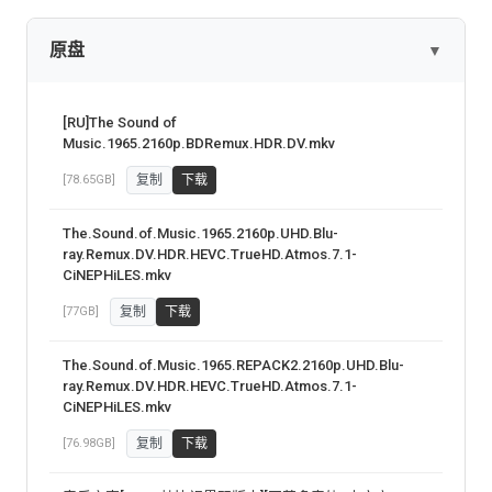
原盘
▼
[RU]The Sound of
Music.1965.2160p.BDRemux.HDR.DV.mkv
[78.65GB]
复制
下载
The.Sound.of.Music.1965.2160p.UHD.Blu-
ray.Remux.DV.HDR.HEVC.TrueHD.Atmos.7.1-
CiNEPHiLES.mkv
[77GB]
复制
下载
The.Sound.of.Music.1965.REPACK2.2160p.UHD.Blu-
ray.Remux.DV.HDR.HEVC.TrueHD.Atmos.7.1-
CiNEPHiLES.mkv
[76.98GB]
复制
下载