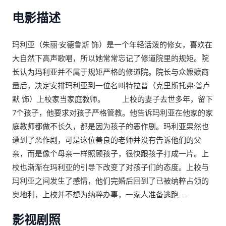
山姆·哈里斯 / 多罗西·吉金斯 / 利奥达·理查德斯 / 杰弗里·
电影描述
塞尔 / 伯纳德·赛尔 / 诺尔曼·斯蒂凡斯 / 伯特史蒂文斯 /
玛丽亚·冯·特拉普
玛利亚（朱丽·安德鲁斯 饰）是一个年轻活泼的修女，喜欢在
大自然下高声歌唱，所以她常常忘记了修道院里的规矩。院
长认为玛利亚并不属于规矩严格的修道院。院长与众嬷嬷商
量后，决定安排玛利亚到一位名叫特拉普（克里斯托弗·普卢
默 饰）上校家当家庭教师。 上校的妻子去世多年，留下
7个孩子，他要求对孩子严格管教。他告诉玛利亚在他家的家
庭教师都做不长久，都是因为孩子的恶作剧。玛利亚果然也
遭到了恶作剧，可是这位善良的老师并没有告诉他们的父
亲，而是像个母亲一样照顾孩子，很快跟孩子打成一片。上
校也渐渐在玛利亚的引导下改变了对孩子们的态度。上校与
玛利亚之间发生了感情，他们完婚后回到了已被纳粹占领的
奥地利，上校并不想为纳粹办事，一家人准备逃跑……
影视剧照