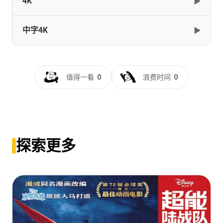
4K
▶
中字4K
▶
The Sound of Music 1965 UHD BluRay 2160p HDR10 DV
HEVC TrueHD Atmos 7.1 x265
[48.05GB]
复制
下载
音乐之声[HDR+杜比视界双版本][国英多音轨+简繁英字
幕].1965.60AE.USA.BluRay.2160p.TrueHD7.1.DoVi.HDR10.x265.10b
值得一看
0
浪费时间
0
DreamHD
The Sound of Music 1965 4K.Ai .mkv
[40.02GB]
复制
下载
[39.35GB]
复制
下载
The Sound of Music (1965) BDRip 2160p AI Upscale
H265 - English - FLAC 7.1
探索更多
[26.18GB]
复制
下载
The Sound of Music BD Rip 2160p AI Upscale
[26.18GB]
复制
下载
The Sound Of Music (1965) [2160p] [4K] [BluRay] [5.1]