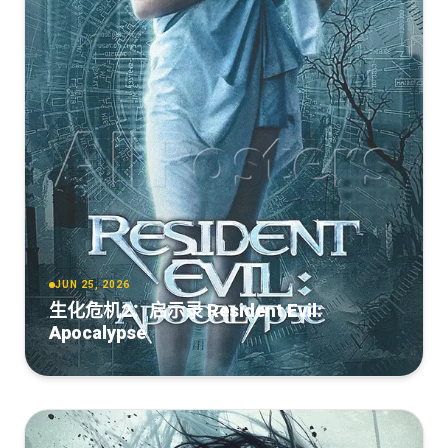
[23]蜘蛛侠[4K高码修复版DIY简繁简英繁英特效中字DTS上
[DBD-Raws][4K_Remastered][蜘蛛侠][1080P][BDRip]
译公映国语]2002 4K Remastered BluRay 1080p AVC
Rifftrax - Spider-Man (2002) 2160p HDR -Mesc
[HEVC-10bit][中英外挂][FLAC][MKV]
TrueHD5.1-moto@CHDBits
[7.72GB]
复制
下载
[8.13GB]
复制
下载
[38.01GB]
复制
下载
Spider-
Spider-
Man.2002.2160p.UHD.BluRay.x265.10bit.HDR.DDP5.1.Atmos-
Man.2002.Remastered.1080p.BluRay.Remux.TrueHD.5.1
RARBG
[31.42GB]
复制
下载
[7.44GB]
复制
下载
Spider-
Man.2002.4K.REMASTERED.720p.BluRay.DTS.x264-
PublicHD
JUN 25, 2026
生化危机2：启示录 Resident Evil:
[6.68GB]
复制
下载
Apocalypse
Spider-Man.2002.2160p.BluRayRip.EAC3.5.1.HDR.x265-
Groupless[TGx]
[6.1GB]
复制
下载