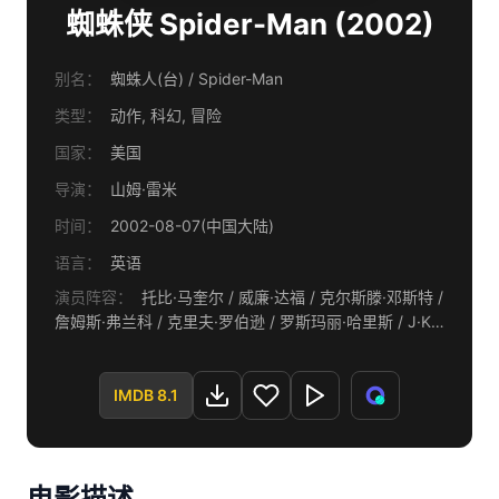
蜘蛛侠 Spider-Man (2002)
别名：
蜘蛛人(台) / Spider-Man
类型：
动作, 科幻, 冒险
国家：
美国
导演：
山姆·雷米
时间：
2002-08-07(中国大陆)
语言：
英语
演员阵容：
托比·马奎尔 / 威廉·达福 / 克尔斯滕·邓斯特 /
詹姆斯·弗兰科 / 克里夫·罗伯逊 / 罗斯玛丽·哈里斯 / J·K·
西蒙斯 / 乔·曼根尼罗 / 格里·贝克尔 / 比尔·努恩 / 杰克·贝
茨 / 斯坦利·安德森 / 罗恩·帕金斯 / 迈克尔·帕帕约翰 / 布
鲁斯·坎贝尔
IMDB 8.1