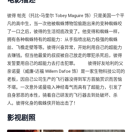
电影描述
彼得 帕克（托比•马奎尔 Tobey Maguire 饰）只是美国一个平
凡的高中生，当一次他被蜘蛛博物馆偷跑出来的变种蜘蛛咬
了一口之后，彼得的生活彻底改变了。他变得和蜘蛛一样，
拥有各种蜘蛛特有的超能力：从手指喷出粘力极强的蜘蛛
丝、飞檐走壁等等。彼得兴奋异常，开始利用自己的超能力
去赚钱。但当他最爱的叔叔被自己放走的罪犯杀死后，彼得
发誓要用自己的超能力去打击犯罪。 彼得好友哈利的父
亲诺曼（威廉•达福 Willem Dafoe 饰）是一家生物科技公司的
老板，因自己公司生产的飞行器没得到军方首脑赏识而苦恼
不堪。一次意外诺曼吸入神经毒气而具有了超能力，引发了
自身邪恶的本性，骑着自己研发的飞行器去到处破坏、杀
人。彼得化身的蜘蛛侠开始出击了！
影视剧照