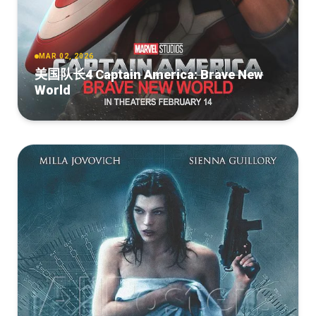
2007.Mastered.In.4k.1080p.BluRay.DTS.x264-ETRG
Spider-Man.2002.4K.HDR.DV.2160p.BDRemux Ita Eng
[16.28GB]
蜘蛛侠[国英多音轨+简繁英字幕].Spider-
复制
下载
x265-NAHOM
Man.2002.BluRay.2160p.x265.10bit.HDR.3Audio-MiniHD
[46.91GB]
复制
下载
MAR 02, 2026
Spider.Man.2002.4K.REMASTERED.Bluray.1080p.TrueHD.x264-
[29.79GB]
复制
下载
美国队长4 Captain America: Brave New
Grym
Spider-Man (2002) 2160p 4K UHD HDR10 DV Blu-ray
World
[16.01GB]
蜘蛛侠[国英多音轨+中文字幕+特效字幕].Spider-
复制
下载
REMUX Dual Audio [Hindi + English] ESub ~ RemuxDoc
Man.2002.BluRay.2160p.TrueHD.7.1.HDR.x265.10bit-
[46.7GB]
复制
下载
DreamHD
Spider-Man 2002 2160p Bluray x265 DDP+Atmos-
KiNGDOM
[25.78GB]
复制
下载
Spider-
[13.92GB]
复制
下载
Man.2002.UHD.BluRay.2160p.TrueHD.Atmos.7.1.HEVC.REMUX-
[DBD-Raws][4K_HDR][蜘蛛侠][2160P][BDRip][HEVC-10bit]
FraMeSToR
[中英外挂][FLAC][MKV]
Spider-
[46.48GB]
复制
下载
Man.2002.2160p.UHD.BluRay.x265.10bit.HDR.TrueHD.7.1.Atmos-
[25.21GB]
复制
下载
RARBG
Spider-
[11.87GB]
蜘蛛侠.Spider-Man.2002.BD2160P.X264.SDR.DTS-
复制
下载
Man.2002.Mastered.in.4K.2002.1080p.EUR.BluRay.AVC.TrueHD.5.
HD.MA.TrueHD.7.1.Atmos.English&Mandarin.CHS-
FGT
ENG.FFans&星星
Spider-Man 2002 720p 4K Master BluRay DTS x264-MgB
[43.72GB]
复制
下载
[21.94GB]
复制
下载
[8.06GB]
复制
下载