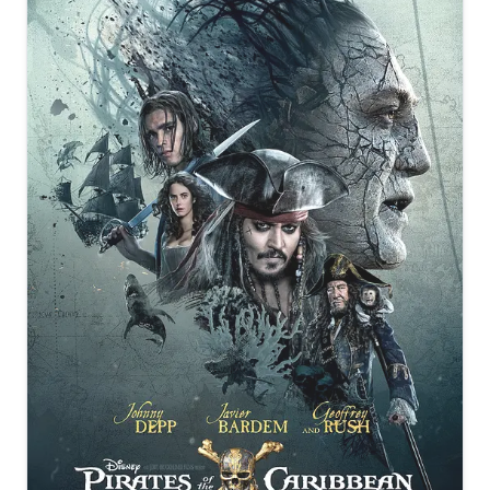
Spider-Man (2002) 2160p H265 10 bit HDR ita eng AC3
5.1 sub ita eng-Licdom.mkv
[5.51GB]
复制
下载