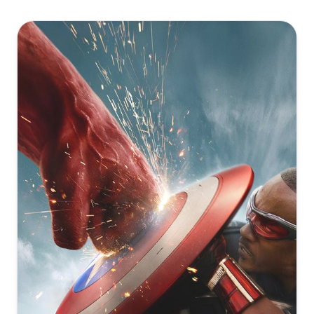
复制
下载
Man.2002.PROPER.2160p.BluRay.REMUX.HEVC.DTS-
[40.65GB]
复制
下载
HD.MA.TrueHD.7.1.Atmos-FGT
Spider-Man.2002.2160p.UHD.BluRay.x265-DEPTH
[52.5GB]
复制
下载
蜘蛛侠[国英多音轨+中英字幕].Spider-Man.2002.WEB-
[30.04GB]
DL.2160p.x265.10bit.2Audio-SSDSSE
复制
下载
Spider-
[32.65GB]
复制
下载
Man.2002.Eng.Fre.Ger.Ita.Por.Rus.Spa.Cze.Hun.Pol.Jpn.2160p
Spider-Man 2002 UHD BluRay 2160p HDR10 DV HEVC
SGF.mkv
TrueHD Atmos 7.1 x265-E
蜘蛛侠[国英多音轨+中英字幕].Spider-Man.2002.WEB-
[51.97GB]
复制
下载
[23.4GB]
DL.2160p.x265.10bit.2Audio-MiniHD
复制
下载
[32.65GB]
复制
下载
蜘蛛侠[国英多音轨+中英字幕].Spider-
Spider-Man 2002 2160p UHD BDRip HEVC 10bit HDR
Man.2002.UHD.BluRay.REMUX.2160p.HEVC.Atmos.TrueHD7.1.2Au
TrueHD.7.1 Atmos MUSHR00M.mkv
蜘蛛侠[国粤英多音轨+简繁英字幕].Spider-
DreamHD
[23.17GB]
Man.2002.2160p.UHD.BluRay.HDR.x265.10bit.TrueHD.7.1.Atmos-
复制
下载
[50.81GB]
复制
下载
ParkHD
Spider-Man.2002.2160p.WEB-
[31.41GB]
复制
下载
Spider-
DL.DDP5.1.Atmos.DV.MP4.x265-FLUX
Man.2002.UHD.BluRay.2160p.TrueHD.Atmos.7.1.DV.HEVC.HYBRI
[21.41GB]
蜘蛛侠[国英多音轨+简繁英特效字幕].Spider-
复制
下载
FraMeSToR
Man.2002.BluRay.2160p.x265.10bit.HDR.3Audio-SSDSSE
[48.1GB]
复制
下载
Spider-Man.Trilogy.2002-
[29.79GB]
复制
下载