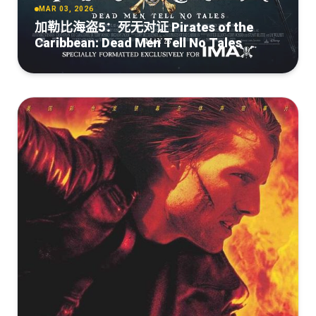
MAR 03, 2026
加勒比海盗5：死无对证 Pirates of the
Caribbean: Dead Men Tell No Tales