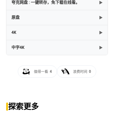
夸克网盘 : 一键转存，免下载在线看。
▶
原盘
▶
✅━━━━━━【蜘蛛侠系列】【全1-10部合集】【4K蓝
光原盘REMUX】【杜比全景声】【国英多音轨+简繁英双
语特效字幕】[359G]━━━━━━━✅
4K
▶
Spider Man 1-3
[359GB]
复制
下载
[120.63GB]
复制
下载
中字4K
▶
Spider-Man.2002.2160p.BluRay.x264.8bit.SDR.DTS-
HD.MA.TrueHD.7.1.Atmos-SWTYBLZ
Spider-Man.2002.2160p.BluRay.REMUX.HEVC.DTS-
HD.MA.TrueHD.7.1.Atmos-FGT
[42.05GB]
复制
下载
蜘蛛侠[简繁英字幕].Spider-Man.2002-
[54.49GB]
复制
下载
2007.UHD.BluRay.2160p.TrueHD.Atmos.7.1.x265.10bit.HDR-
值得一看
4
浪费时间
0
ALT
Spider-Man.2002.2160p.BluRay.x265.10bit.SDR.DTS-
HD.MA.TrueHD.7.1.Atmos-SWTYBLZ
Spider-
[62.46GB]
复制
下载
Man.2002.2160p.BluRay.HEVC.TrueHD.7.1.Atmos-
[40GB]
复制
下载
SUPERSIZE
蜘蛛侠[共3部合集][国英多音轨+简繁英特效字
[54.47GB]
复制
下载
幕].Spider.Man.Trilogy.2002-
Spider-Man.2002.2160p.WEB-DL.DTS-
探索更多
2007.4K.Remastered.BluRay.1080p.2Audio.DTS-
HD.MA.TrueHD.7.1.Atmos.DV.MKV.x265-NOGRP
HD.MA5.1.x265.10bit-ALT
Spider-
[30.68GB]