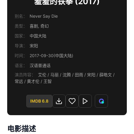
羞羞的铁拳 (2017)
别名：
Never Say Die
类型：
喜剧, 奇幻
国家：
中国大陆
导演：
宋阳
时间：
2017-09-30(中国大陆)
语言：
汉语普通话
演员阵容：
艾伦 / 马丽 / 沈腾 / 田雨 / 宋阳 / 薛皓文 /
常远 / 黄才伦 / 王智
IMDB 6.8
电影描述