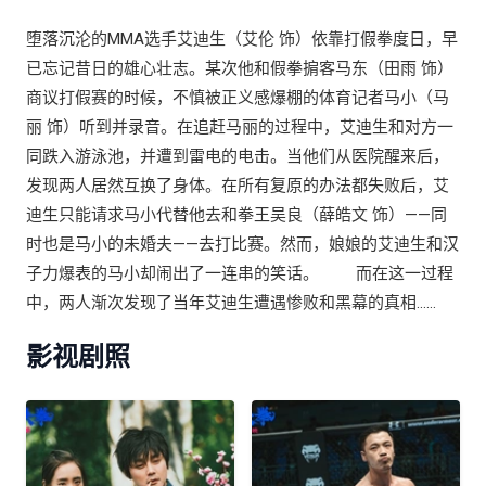
堕落沉沦的MMA选手艾迪生（艾伦 饰）依靠打假拳度日，早
已忘记昔日的雄心壮志。某次他和假拳掮客马东（田雨 饰）
商议打假赛的时候，不慎被正义感爆棚的体育记者马小（马
丽 饰）听到并录音。在追赶马丽的过程中，艾迪生和对方一
同跌入游泳池，并遭到雷电的电击。当他们从医院醒来后，
发现两人居然互换了身体。在所有复原的办法都失败后，艾
迪生只能请求马小代替他去和拳王吴良（薛皓文 饰）——同
时也是马小的未婚夫——去打比赛。然而，娘娘的艾迪生和汉
子力爆表的马小却闹出了一连串的笑话。 而在这一过程
中，两人渐次发现了当年艾迪生遭遇惨败和黑幕的真相……
影视剧照