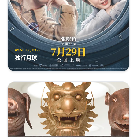
[CYW][羞羞的铁拳][2017][国语中字][WEB-MP4-h264][4k]
[无水印][4.45G]
[4.46GB]
复制
下载
MAR 10, 2026
独行月球