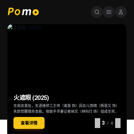
星球大战：曼达洛人与古古 Star Wars:
超级少女 Supergirl (2026)
后室 Backrooms (2026)
火遮眼 (2025)
The Mandalorian & Grogu (2026)
当一位冷酷无情、突如其来的劲敌突袭家园，卡拉·佐-艾尔（米莉·
深陷困境的克拉克（切瓦特·埃加福 饰）意外切入名为“后室”的神秘
东南亚某处，失语维修工王伟（谢苗 饰）因女儿雨晴（杨恩又 饰）
在秩序动荡的银河系，“最强奶爸”丁·贾伦（佩德罗·帕斯卡 饰）与
阿尔柯克 饰）——也就是“超级少女”——不得不与一位意想不到的同
空间，在这里一切物理规则崩塌，只有漫无边际的黄色房间，没有
失踪觉醒猎杀本能。他联手寻妻记者纳文（林科灯 饰）组成生死同
“银河系萌娃”古古这对非血缘父子并肩登场。冷峻坚毅的赏金猎人丁
伴结盟，横跨星际，踏上一段交织复仇与正义的壮阔征途。
终点也没有出路。心理医生玛丽（雷娜特·赖因斯夫 饰）为寻回克拉
盟，在连番血战中死斗黑暗组织打手大块头（黎唯 饰）与嗜血杀手
·贾伦身披贝斯卡钢甲，凭悍勇战力屡屡从围堵中突围；看似弱小的
4
4
4
4
查看详情
查看详情
查看详情
查看详情
克意外踏入此地，在这片异常空间中，随着心理防线的崩塌，未知
阿德（雅彦·鲁伊安 饰）一众人等。怒火遮眼，鲜血开路，从血肉翻
原力学徒古古，则总能在关键时刻爆发出惊人战力，为搭档化解危
/ 4
/ 4
/ 4
/ 4
的恐惧与实体也在一步步向他们靠近
飞的街头混战。
机。他们一同执行关乎银河命运的绝密任务，直面远比以往更为凶