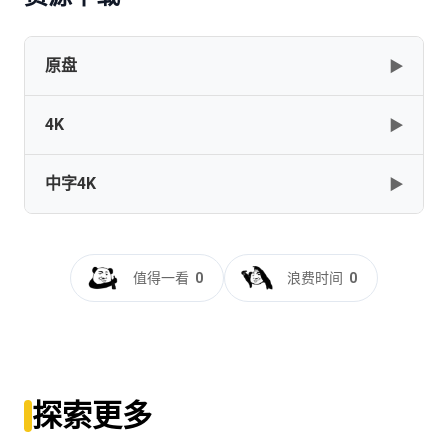
原盘
▶
4K
▶
The.Bad.Guys.2022.COMPLETE.UHD.BLURAY-
B0MBARDiERS
中字4K
▶
[57.59GB]
复制
下载
The.Bad.Guys.2022.2160p.BluRay.x264.8bit.SDR.DTS-
HD.MA.TrueHD.7.1.Atmos-SWTYBLZ
The.Bad.Guys.2022.2160p.BluRay.REMUX.HEVC.DTS-
[23.11GB]
复制
下载
坏蛋联盟[HDR+杜比视界双版本][国英多音轨+简繁英字
HD.MA.TrueHD.7.1.Atmos-FGT
幕].2022.2160p.iTunes.WEB-
值得一看
0
浪费时间
0
[45.75GB]
复制
下载
DL.DDP5.1.Atmos.DV.HDR.H.265-PandaQT
The.Bad.Guys.2022.2160p.BluRay.x265.10bit.SDR.DTS-
HD.MA.TrueHD.7.1.Atmos-SWTYBLZ
[18.33GB]
复制
下载
坏蛋联盟[国英多音轨+中英字
[21.11GB]
复制
下载
幕].The.Bad.Guys.2022.V2.UHD.BluRay.REMUX.2160p.HEVC.Atmos
坏蛋联盟[HDR+杜比视界双版本][国英多音轨+简繁英字
DreamHD
幕].The.Bad.Guys.2022.2160p.iTunes.WEB-
The Bad Guys 2022 UHD BluRay 2160p HDR10 DV HEVC
探索更多
[44.66GB]
复制
下载
DL.DDP5.1.Atmos.DV.HDR.H.265-BATWEB
TrueHD Atmos 7.1 x265-E
[18.33GB]
复制
下载
[17.03GB]
复制
下载