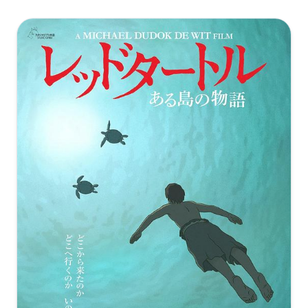
坏蛋联盟[国英多音轨+中英字
幕].The.Bad.Guys.2022.UHD.BluRay.REMUX.2160p.HEVC.Atmos.Tr
坏蛋联盟[国英多音轨+中英字
DreamHD
The.Bad.Guys.2022.2160p.WEB-
幕].The.Bad.Guys.2022.BluRay.2160p.TrueHD7.1.HDR.x265.10bit-
DL.x265.10bit.SDR.DDP5.1.Atmos-NoWhere
[43.54GB]
复制
下载
Xiaomi
[15GB]
复制
下载
[17.49GB]
复制
下载
坏蛋联盟[国粤英多音轨+简繁英字
幕].2022.2160p.UHD.BluRay.Remux.HEVC.HDR.TrueHD.7.1.Atmos.
The.Bad.Guys.2022.2160p.WEB-
坏蛋联盟[国英多音轨+简繁英字
QuickIO
DL.DDP5.1.Atmos.HEVC-CMRG[TGx]
幕].The.Bad.Guys.2022.2160p.iTunes.WEB-
[42.46GB]
复制
下载
[15GB]
DL.DDP5.1.Atmos.H.265-PandaQT
复制
下载
[15.55GB]
复制
下载
The.Bad.Guys.2022.COMPLETE.BLURAY-UNTOUCHED
The Bad Guys 2022 4K UHD BluRay 2160p HDR10 TrueHD
7.1 Atmos x265-MgB
[40.81GB]
复制
下载
坏蛋联盟[国英多音轨+简繁英字
[13.08GB]
幕].The.Bad.Guys.2022.2160p.iTunes.WEB-
复制
下载
DL.DDP5.1.Atmos.H.265-BATWEB
The.Bad.Guys.3D.2022.COMPLETE.BLURAY-3DTorrents
The.Bad.Guys.2022.2160p.UHD.BluRay.x265-
[15.54GB]
复制
下载
[31.62GB]
复制
下载
B0MBARDiERS
[12.84GB]
坏蛋联盟[国语配音+中文字
复制
下载
The.Bad.Guys.2022.1080p.BluRay.REMUX.AVC.DTS-
幕].The.Bad.Guys.2022.2160p.HDR.UHD.BluRay.TrueHD.7.1.Atmos
HD.MA.TrueHD.7.1.Atmos-FGT
10bit-CHDBits