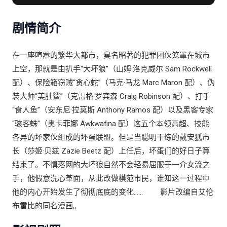
剧情简介
在一座喧嚣的繁华大都市，臭名昭著的犯罪团伙笼罩在城市
上空，那就是由扒手“大坏狼”（山姆·洛克威尔 Sam Rockwell
配）、保险箱窃贼“贪心蛇”（马克·马龙 Marc Maron 配）、伪
装大师“美肚鲨”（克雷格·罗宾森 Craig Robinson 配）、打手
“食人鱼”（安东尼·拉莫斯 Anthony Ramos 配）以及黑客专家
“骇客蛛”（奥卡菲娜 Awkwafina 配）这五个本领高超、技能
各异的坏家伙组成的坏蛋联盟。但是当聪明干练的戴安狐市
长（莎姬·贝兹 Zazie Beetz 配）上任后，坏蛋们的好日子算
结束了。不慎落网的大坏狼自然不会轻易屈服于一介女流之
手，他假意洗心革面，从此改做模范市民，谁知这一过程中
他的内心开始发生了彻彻底底的变化…… 影片改编自艾伦·
布雷比的同名漫画。