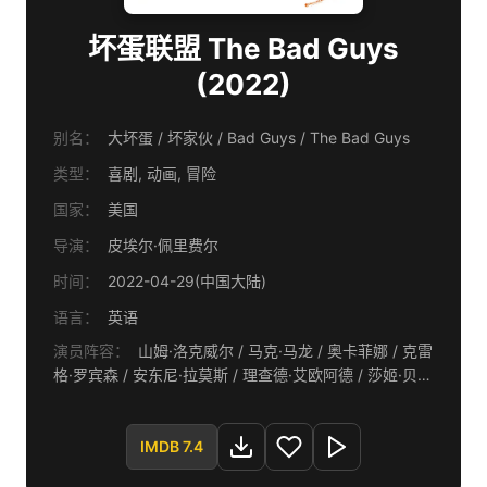
坏蛋联盟 The Bad Guys
(2022)
别名：
大坏蛋 / 坏家伙 / Bad Guys / The Bad Guys
类型：
喜剧, 动画, 冒险
国家：
美国
导演：
皮埃尔·佩里费尔
时间：
2022-04-29(中国大陆)
语言：
英语
演员阵容：
山姆·洛克威尔 / 马克·马龙 / 奥卡菲娜 / 克雷
格·罗宾森 / 安东尼·拉莫斯 / 理查德·艾欧阿德 / 莎姬·贝兹
/ 艾利克斯·布斯汀 / 莉莉·辛格 / 芭芭拉·古德森 / 迪娜·莫
罗 / 迈克尔·高德尔 / 凯莉·库尼 / 沃尔特·道恩 / 戴维·P·史
密斯
IMDB 7.4