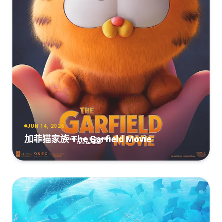
[10.63GB]
复制
下载
The.Bad.Guys.2022.2160p.WEB-
DL.DDP5.1.Atmos.HDR.HEVC-CMRG[TGx]
[10.63GB]
复制
下载
The.Bad.Guys.2022.UHD.BluRay.2160p.HEVC.Atmos.TrueHD.7.1-
PANAM
[6.75GB]
复制
下载
JUN 14, 2026
加菲猫家族 The Garfield Movie
The.Bad.Guys.2022.2160p.WEBRip.3500MB.DDP5.1.x264-
GalaxyRG[TGx]
[3.5GB]
复制
下载
The Bad Guys (2022) 2160p HDR 5.1 x265 10bit Phun
Psyz.mkv
[2.68GB]
复制
下载