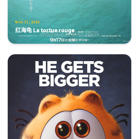
The.Bad.Guys.2022.2160p.AMZN.WEB-
[30.74GB]
复制
下载
DL.Hindi.English.DDP5.1.HDR.HEVC-
[12.73GB]
复制
下载
themoviesboss.mkv
The.Bad.Guys.2022.1080p.BluRay.REMUX.Hindi.DD5.1.English.DT
JUL 31, 2026
[11.38GB]
坏蛋联盟[国粤英多音轨+简繁英字
复制
下载
HD.MA.TrueHD.7.1.Atmos-themoviesboss.mkv
幕].2022.2160p.UHD.BluRay.x265.10bit.HDR.TrueHD.7.1.Atmos.3A
红海龟 La tortue rouge
QuickIO
[27.48GB]
复制
下载
The.Bad.Guys.2022.2160p.AMZN.WEB-
DL.x265.10bit.HDR10Plus.DDP5.1-CM
[10.28GB]
复制
下载
坏蛋联盟[中文字
[10.93GB]
复制
下载
幕].The.Bad.Guys.2022.BluRay.REMUX.1080p.AVC.Atmos.TrueHD7
坏蛋联盟.2022.4K.X265.DDP5.1.English.CHS-ENG.BDYS
DreamHD
The.Bad.Guys.2022.2160p.AMZN.WEB-
[9.26GB]
复制
下载
[24.08GB]
复制
下载
DL.DDP5.1.HDR.HEVC-CMRG[TGx]
[10.93GB]
坏蛋联盟[国语配音+中文字
复制
下载
幕].The.Bad.Guys.2022.2160p.WEB-DL.H265.AAC-
MOMOWEB
The.Bad.Guys.2022.2160p.AMZN.WEB-
DL.DDP5.1.HDR.HEVC-EVO[TGx]
[1.39GB]
复制
下载
[10.92GB]
复制
下载
The.Bad.Guys.2022.2160p.WEB-
DL.x265.10bit.HDR.DDP5.1.Atmos-NoWhere