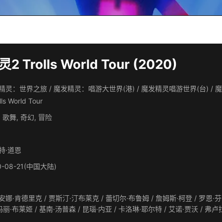
 Trolls World Tour (2020)
精灵：世界之旅 / 魔发精灵：唱游大世界(港) / 魔发精灵唱游世界(台) / 魔发精
olls World Tour
 歌舞, 奇幻, 冒险
特·道恩
0-08-21(中国大陆)
·肯德里克 / 贾斯汀·汀布莱克 / 蕾切尔·布鲁姆 / 詹姆斯·柯登 / 罗恩·芬奇斯 / 凯莉·克拉克森 / 山姆·洛克威尔 / 詹米·多南 / 乔