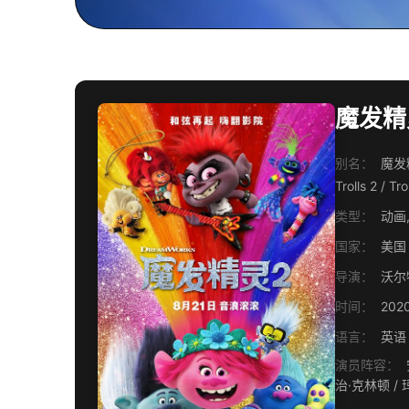
魔发精灵2
别名：
魔发
Trolls 2 / Tr
类型：
动画,
国家：
美国
导演：
沃尔
时间：
202
语言：
英语
演员阵容：
安娜
治·克林顿 / 玛丽·布莱姬 / 基南·汤普森 / 昆瑙·内亚 / 卡洛琳·耶尔特 / 艾诺·贾沃 / 弗卢拉·博格 / 伊丝特尔·迪恩 / 奥兹·奥斯朋 / 安东尼·拉莫斯 /
卡兰·索尼 / 查琳·易 / 朴秀荣 / 姜涩琪 / 佐伊·丹斯切尔 / 克里斯托夫·梅兹-普莱瑟 / 凯文·迈克尔·理查德森 / 沃尔特·道恩 / 戴维·P·史密斯 / 达明