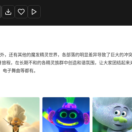
·乔伊·伦道夫 / 贝琪·索达罗 / 玛塞拉·伦茨·波普 / Anderson .Paak / J Balvin
了他们之外，还有其他的魔发精灵世界，各部落的明显差异导致了巨大的
诗般的探寻旅程，在长期不和的各精灵族群中创造和谐氛围，让大家团结
、电子舞曲等都有。