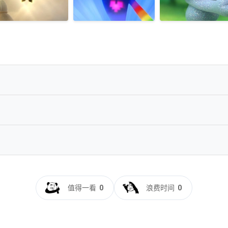
7.1.Atmos-EATDIK
US
DR.DTS-HD.MA.TrueHD.7.1.Atmos-SWTYBLZ
.DTS-HD.MA.TrueHD.7.1.Atmos-FGT
SDR.DTS-HD.MA.TrueHD.7.1.Atmos-SWTYBLZ
160p.iTunes.WEB-DL.DDP5.1.Atmos.DV.HDR.H.265-Panda
值得一看
0
浪费时间
0
D.7.1.Atmos-FGT
V HEVC TrueHD Atmos 7.1 x265-E
orld.Tour.2020.2160p.iTunes.WEB-DL.DDP5.1.Atmos.DV.H