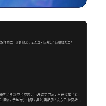
灵2：世界巡演 / 丑娃2 / 巨魔2 / 巨魔娃娃2 /