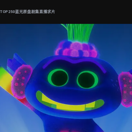
片
TOP250
蓝光原盘
剧集
直播
求片