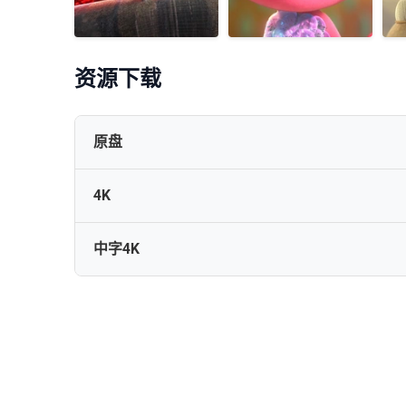
资源下载
原盘
4K
Trolls.World.Tour.2020.2160p.BluRay.HEVC.TrueHD.
中字4K
Trolls.World.Tour.2020.COMPLETE.BLURAY-RELiGiO
Trolls.World.Tour.2020.2160p.BluRay.x264.8bit.S
Trolls.World.Tour.2020.2160p.BluRay.REMUX.HEVC
Trolls.World.Tour.2020.2160p.BluRay.x265.10bit.
魔发精灵2[HDR+杜比视界双版本][国英多音轨+简繁英字幕].2020.2
Trolls.World.Tour.2020.1080p.3D.BluRay.AVC.TrueH
Trolls World Tour 2020 UHD BluRay 2160p HDR10+ D
魔发精灵2[HDR+杜比视界双版本][国英多音轨+简繁英字幕].Trolls.W