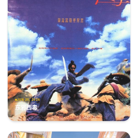
[29GB]
复制
下载
搏击俱乐部[简繁英字
幕].Fight.Club.1999.1080p.BluRay.Remux.AVC.DTS-
HD.MA.5.1-SONYHD
[26.03GB]
复制
下载
JUN 25, 2026
东邪西毒