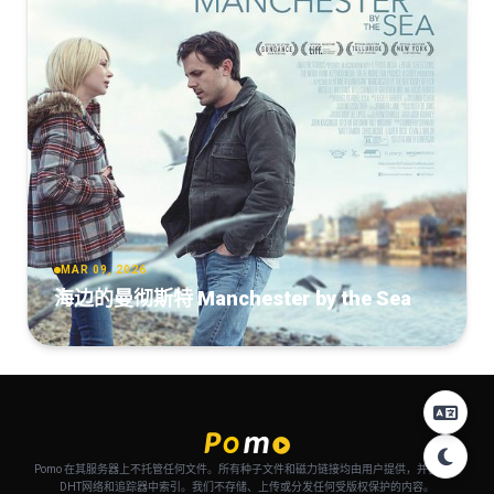
MAR 09, 2026
海边的曼彻斯特 Manchester by the Sea
Pomo 在其服务器上不托管任何文件。所有种子文件和磁力链接均由用户提供，并自动从
DHT网络和追踪器中索引。我们不存储、上传或分发任何受版权保护的内容。