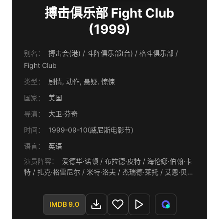
搏击俱乐部 Fight Club
(1999)
别名：
搏击会(港) / 斗阵俱乐部(台) / 格斗俱乐部 /
Fight Club
类型：
剧情, 动作, 悬疑, 惊悚
国家：
美国
导演：
大卫·芬奇
时间：
1999-09-10(威尼斯电影节)
语言：
英语
演员阵容：
爱德华·诺顿 / 布拉德·皮特 / 海伦娜·伯翰·卡
特 / 扎克·格雷尼尔 / 米特·洛夫 / 杰瑞德·莱托 / 艾恩·贝利
/ 里奇蒙德·阿奎特 / 乔治·马奎尔
IMDB 9.0