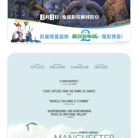
MAR 02, 2026
疯狂动物城 Zootopia