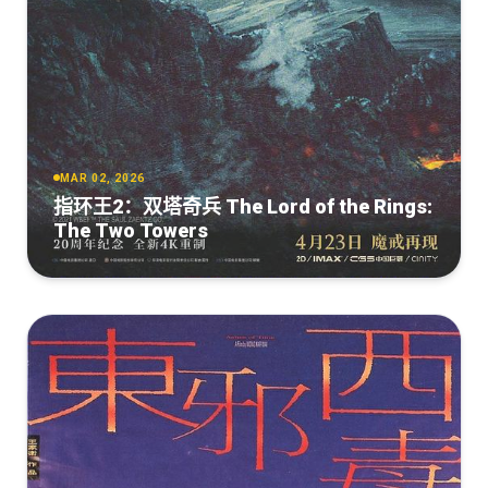
[67.81GB]
复制
下载
Fight.Club.1999.1080p.BluRay.REMUX.DTS-
HD.MA.5.1.mkv
[67.59GB]
复制
下载
Fight.Club.1999.1080p.BluRay.AVC.DTS-HD.MA.5.1-FGT
MAR 02, 2026
指环王2：双塔奇兵 The Lord of the Rings:
[43.1GB]
复制
下载
The Two Towers
Fight.Club.1999.1080p.REMUX.ENG.ITA.HINDI.RUS.UKR.And.ESP.
HD.Master.DDP5.1.MKV-BEN.THE.MEN
[31.52GB]
复制
下载
[RU]Fight Club [1999] Remux.mkv
[30.83GB]
复制
下载
Fight.Club.1999.REMASTERED.1080p.BluRay.REMUX.AVC.DTS-
HD.MA.5.1-FGT