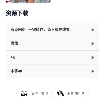
资源下载
夸克网盘 : 一键转存，免下载在线看。
▶
原盘
▶
网盘下载
复制
下载
4K
▶
[RU]Fight.Club.1999.2160p.UHD.BluRay.REMUX.HDR.HEVC.DTS-
HD.MA.5.1-SpaceHD13.mkv
中字4K
▶
[107.56GB]
复制
下载
Fight
Club.1999.REPACK.2160p.UHD.BluRay.HDR10+.DoVi.DTS-
HD MA 5.1.x265-SPHD.mkv
Fight.Club.1999.2160p.UHD.Blu-
搏击俱乐部[国英多音轨+简繁英字
ray.Remux.HDR.HEVC.DTS-HD.MA.5.1.mkv
[56.53GB]
复制
下载
幕].Fight.Club.1999.USA.BluRay.2160p.DTS-
值得一看
0
浪费时间
0
[107.54GB]
复制
下载
HDMA5.1.HDR10.x265.10bit-DreamHD
Fight.Club.1999.UNCUT.BluRay.2160p.Ai.MULTi.DTS-
[32.17GB]
复制
下载