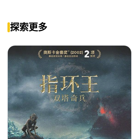
HD.MA.5.1.DDP.H265-KC
[RU]Fight.Club.1999.UHD.Re-
Grade.6000nit.2160p.HEVC.HDR.IVA(RUS.UKR.ENG).ExKinoRay.m
[38.05GB]
复制
下载
[104.92GB]
复制
下载
探索更多
[RU]Бойцовский.клуб.Fight.Club.1999.
[BDRip.UHD.2160p.AI.Upscale].mkv
Fight.Club.1999.USA.BluRay.2160p.REMUX.HDR10.DTS-
HD.MA.5.1.MULTi.HEVC-SEIN
[37.8GB]
复制
下载
[79.66GB]
复制
下载
Fight.Club.1999.UHD.BluRay.2160p.HDR10.HEVC.DTS-
HD.MA.5.1.x265-E
Fight.Club.1999.2160p.UHD.BluRay.Remux.HDR.MULTi.DTS-
HD.MA.H265-BEN.THE.MEN
[36.6GB]
复制
下载
[76.71GB]
复制
下载
[RU]Fight.Club.1999.UHD.BDRip.2160p.HDR10.Voldmair.mkv
Fight.Club.1999.2160p.UHD.Blu-
[31.7GB]
复制
下载
ray.Remux.HDR.HEVC.DTS-HD.MA.5.1-CiNEPHiLES.mkv
[70.69GB]
复制
下载
Fight Club 1999 BluRay 2160p Upscaled SDR HEVC
10bits DTS-HD MA 2.0 x265-E
Fight.Club.1999.4K.HDR.2160p.BDRemux Ita Eng x265-
[25.79GB]
复制
下载
NAHOM