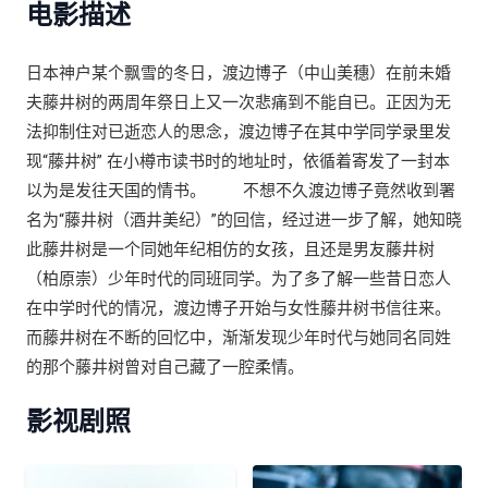
电影描述
日本神户某个飘雪的冬日，渡边博子（中山美穗）在前未婚
夫藤井树的两周年祭日上又一次悲痛到不能自已。正因为无
法抑制住对已逝恋人的思念，渡边博子在其中学同学录里发
现“藤井树” 在小樽市读书时的地址时，依循着寄发了一封本
以为是发往天国的情书。 不想不久渡边博子竟然收到署
名为“藤井树（酒井美纪）”的回信，经过进一步了解，她知晓
此藤井树是一个同她年纪相仿的女孩，且还是男友藤井树
（柏原崇）少年时代的同班同学。为了多了解一些昔日恋人
在中学时代的情况，渡边博子开始与女性藤井树书信往来。
而藤井树在不断的回忆中，渐渐发现少年时代与她同名同姓
的那个藤井树曾对自己藏了一腔柔情。
影视剧照