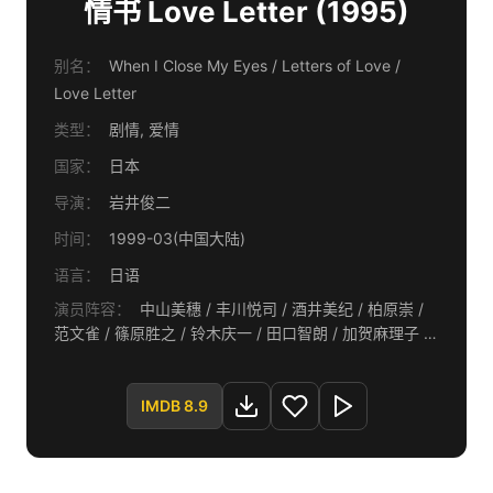
情书 Love Letter (1995)
别名：
When I Close My Eyes / Letters of Love /
Love Letter
类型：
剧情, 爱情
国家：
日本
导演：
岩井俊二
时间：
1999-03(中国大陆)
语言：
日语
演员阵容：
中山美穗 / 丰川悦司 / 酒井美纪 / 柏原崇 /
范文雀 / 篠原胜之 / 铃木庆一 / 田口智朗 / 加贺麻理子 /
光石研 / 铃木兰兰 / 盐见三省 / 中村久美 / 梅田凡乃 / 长
田江身子 / 小栗香织 / 神户浩 / 酒井敏也 / 山口诗史 / 山
IMDB 8.9
崎一 / 德井优 / 武藤寿美