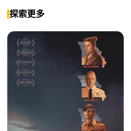
情书[国日多音轨+中文字
幕].Love.Letter.1995.2160p.WEB-
Love.Letter.1995.JAPANESE.1080p.BluRay.REMUX.AVC.DTS-
探索更多
DL.DDP2.0.H265.HDR.2Audio-ParkHD
HD.MA.2.0-FGT
[11.41GB]
复制
下载
[21.52GB]
复制
下载
情书[中文字幕+国语音轨].Love.Letter.1995.2160p.WEB-
DL.H265.10bit.HDR.DDP-TAGWEB
[10.61GB]
复制
下载
情书[中文字幕].Love.Letter.1995.2160p.WEB-
DL.H264.AAC-MOMOWEB
[7.23GB]
复制
下载
情书[中文字幕].Love.Letter.1995.2160p.WEB-
DL.H264.AAC-MOMOWEB
[7.23GB]
复制
下载
情书.4K.H265.国日双语.HD中字