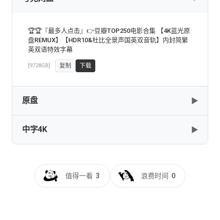
🏆🏆『最多人点击』👉豆瓣TOP250电影合集 【4K蓝光原
盘REMUX】【HDR10&杜比全景声国英双音轨】内封简繁
英双语特效字幕
[9728GB]
复制
下载
原盘
▶
中字4K
▶
Love Letter KORVersion
[34.54GB]
复制
下载
情书[高码版][国日多音轨+中文字
幕].Love.Letter.1995.2160p.WEB-DL.H265.HQ.AAC-
情书[国日多音轨+中文字
值得一看
3
浪费时间
0
BATWEB
幕].Love.Letter.1995.1080p.BluRay.Remux.AVC.TrueHD.5.1.2Audi
QuickIO
[16.48GB]
复制
下载
[23.75GB]
复制
下载