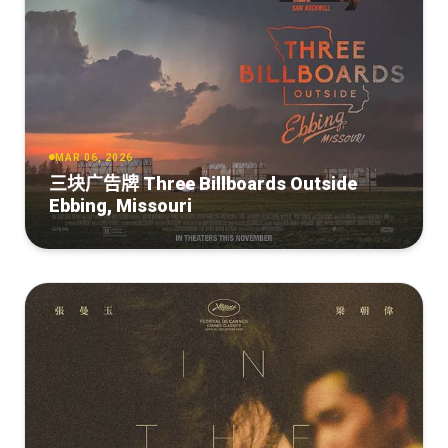
[4.01GB]
复制
下载
情书[国语配音+中文字幕].Love.Letter.1995.2160p.WEB-
DL.H265.2Audio-10006@BBQDDQ 4.01GB
[4.01GB]
复制
下载
MAR 06, 2026
情书[国日多音轨+中文字
幕].Love.Letter.1995.2160p.WEB-DL.H265.AAC-BATWEB
三块广告牌 Three Billboards Outside
Ebbing, Missouri
[1.32GB]
复制
下载