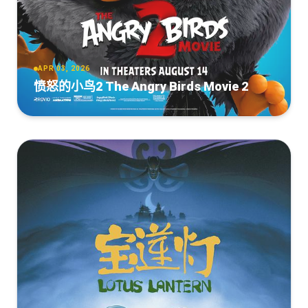
聊斋：兰若寺[国语配音+中文字
幕].Curious.Tales.of.a.Temple.2025.2160p.WEB-
DL.H265.DTS-QuickIO
APR 03, 2026
[4.13GB]
复制
下载
愤怒的小鸟2 The Angry Birds Movie 2
聊斋：兰若寺[国语配音+中文字
幕].Curious.Tales.of.a.Temple.2025.2160p.WEB-
DL.H265.DTS5.1-PandaQT
[3.42GB]
复制
下载
阳光电影dygod.org.聊斋：兰若寺.2025.HD.4K.国语中
字.mkv
[3.19GB]
复制
下载