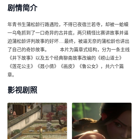
剧情简介
年青书生蒲松龄行路遇险，不得已夜宿兰若寺，却被一蛤蟆
一乌龟抓到了一口奇异的古井底，两只精怪比赛讲故事并逼
迫蒲松龄评判故事的好坏……最终，被逼无奈的蒲松龄也讲出
了自己的奇妙故事。 本片为篇章式结构，分为一条主线
《井下故事》以及五个经典聊斋故事改编的《崂山道士》
《莲花公主》《聂小倩》《画皮》《鲁公女》，共六个篇
章。
影视剧照