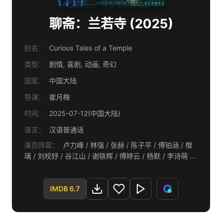
聊斋：兰若寺 (2025)
别名：
Curious Tales of a Temple
类型：
剧情, 喜剧, 动画, 奇幻
国家：
中国大陆
导演：
崔月梅
时间：
2025-07-12(中国大陆)
语言：
汉语普通话
演员阵容：
卢力峰 / 林强 / 张赫 / 陈子平 / 傅铂涵 / 橙
璃 / 刘校妤 / 谷江山 / 谢轶辉 / 傅婷云 / 杨默 / 李诗萌 /
孙路路
IMDB 6.7