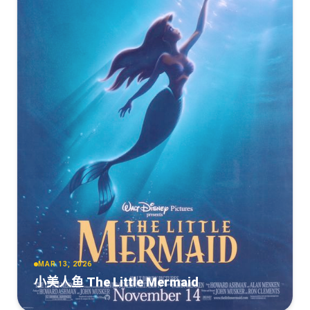
PandaQT
[24.88GB]
复制
下载
聊斋：兰若寺[高码版][国语配音+中文字
幕].Curious.Tales.of.a.Temple.2025.2160p.WEB-
DL.H265.HQ.DTS5.1-PandaQT
[20.51GB]
复制
下载
聊斋：兰若寺[高码版][国语配音+中文字
幕].Curious.Tales.of.a.Temple.2025.2160p.HQ.WEB-
DL.H265.DTS-QuickIO
[20.51GB]
复制
下载
聊斋：兰若寺[高码版][国语配音+中文字
幕].Curious.Tales.of.a.Temple.2025.2160p.HQ.WEB-
DL.H265.HDR.DTS-QuickIO
MAR 13, 2026
小美人鱼 The Little Mermaid
[20.47GB]
复制
下载