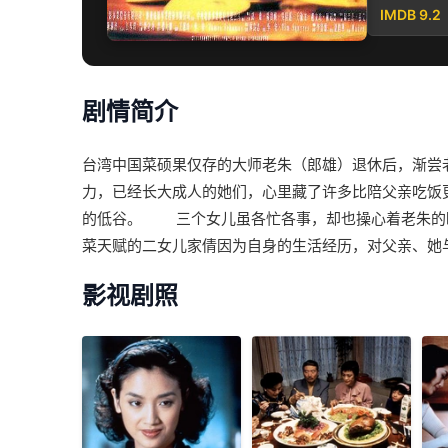
IMDB 9.2
剧情简介
台湾中国菜硕果仅存的大师老朱（郎雄）退休后，渐尝
力，已经长大成人的她们，心里藏了许多比陪父亲吃饭
的低谷。 三个女儿虽各忙各事，却也操心着老朱的晚
菜天赋的二女儿家倩因为自身的生活经历，对父亲、她
影视剧照