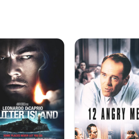
1080p.BluRay.x265.10bit.DTS.2.0-10017@BBQDDQ