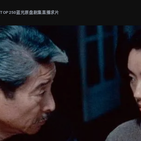
片
TOP250
蓝光原盘
剧集
直播
求片