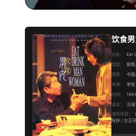
饮食男女
别名：
Eat
类型：
剧情
国家：
中国
导演：
李安
时间：
199
语言：
汉语
演员阵容：
郎雄 / 杨