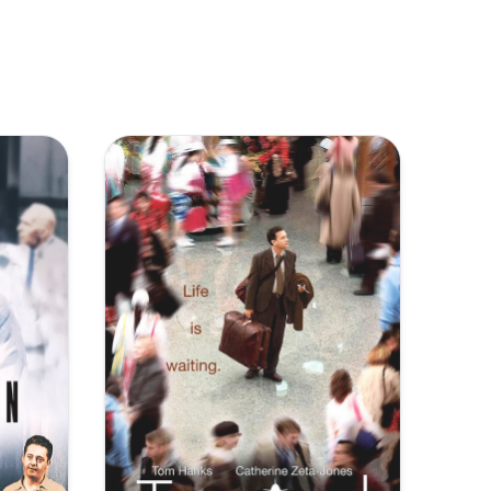
复制
下载
[7.59GB]