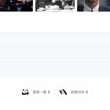
中字][1080P蓝光原盘REMUX][18.8G]━━━━━━━━━━━━━✅
VC.LPCM2.0-HDS
4.1080p.BluRay.Remux.AVC.FLAC.2.0-SONYHD
4.1080p.BluRay.x264.FLAC.2.0-SONYHD
值得一看
0
浪费时间
0
luRay.1080p.LPCM.2.0.x265.10bit-DreamHD