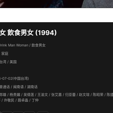
 飲食男女 (1994)
 Drink Man Woman / 飲食男女
, 家庭
台湾 / 美国
4-07-02(中国台湾)
普通话 / 闽南语 / 湖南话
贵媚 / 吴倩莲 / 王渝文 / 张艾嘉 / 归亚蕾 / 赵文瑄 / 陈昭荣 / 陈捷文 / 卢金城 / 唐语谦 / 洪其德 / 王瑞 / 杜满生 / 王玨 /
陈妤 / 左正芬 / 许敬民 / 聂卓晶 / 丁仲