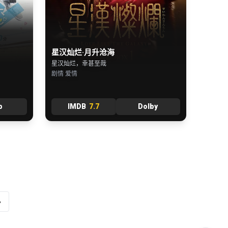
星汉灿烂·月升沧海
星汉灿烂，幸甚至哉
剧情 爱情
b
IMDB
7.7
Dolby
»