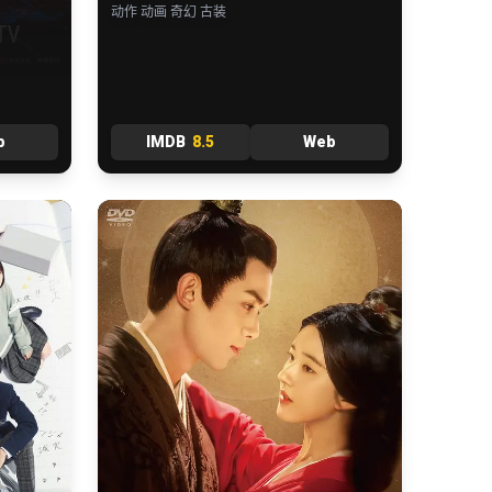
动作 动画 奇幻 古装
b
IMDB
8.5
Web