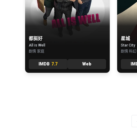
都挺好
星城
All is Well
Star City
剧情 家庭
剧情 科幻
IMDB
7.7
Web
IM