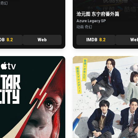
 奇幻
沧元图 东宁府番外篇
Azure Legacy SP
动画 奇幻
DB
8.2
Web
IMDB
8.2
We