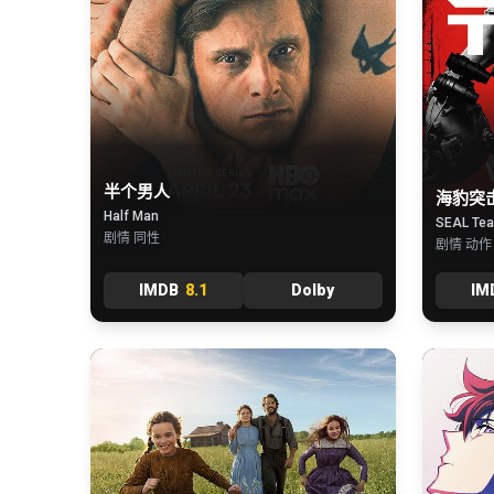
半个男人
海豹突击
Half Man
SEAL Tea
剧情 同性
剧情 动作
IMDB
8.1
Dolby
IM