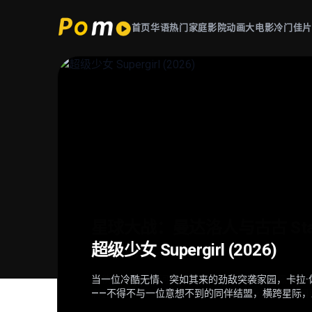
首页
华语热门
家庭影院
动画大电影
冷门佳
星球大战：曼达洛人与古古 Star Wars
超级少女 Supergirl (2026)
后室 Backrooms (2026)
火遮眼 (2025)
(2026)
当一位冷酷无情、突如其来的劲敌突袭家园，卡拉·佐
深陷困境的克拉克（切瓦特·埃加福 饰）意外切入名
东南亚某处，失语维修工王伟（谢苗 饰）因女儿雨
在秩序动荡的银河系，“最强奶爸”丁·贾伦（佩德罗·
——不得不与一位意想不到的同伴结盟，横跨星际
只有漫无边际的黄色房间，没有终点也没有出路。心
者纳文（林科灯 饰）组成生死同盟，在连番血战中
肩登场。冷峻坚毅的赏金猎人丁·贾伦身披贝斯卡钢
意外踏入此地，在这片异常空间中，随着心理防线
德（雅彦·鲁伊安 饰）一众人等。怒火遮眼，鲜血
力学徒古古，则总能在关键时刻爆发出惊人战力，