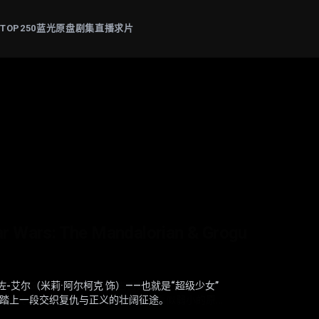
片
TOP250
蓝光原盘
剧集
直播
求片
: The Mandalorian & Grogu
-艾尔（米莉·阿尔柯克 饰）——也就是“超级少女”
为“后室”的神秘空间，在这里一切物理规则崩塌，
晴（杨恩又 饰）失踪觉醒猎杀本能。他联手寻妻记
帕斯卡 饰）与“银河系萌娃”古古这对非血缘父子并
，踏上一段交织复仇与正义的壮阔征途。
理医生玛丽（雷娜特·赖因斯夫 饰）为寻回克拉克
死斗黑暗组织打手大块头（黎唯 饰）与嗜血杀手阿
甲，凭悍勇战力屡屡从围堵中突围；看似弱小的原
的崩塌，未知的恐惧与实体也在一步步向他们靠近
开路，从血肉翻飞的街头混战。
为搭档化解危机。他们一同执行关乎银河命运的绝密