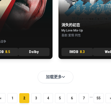
消失的初恋
My Love Mix-Up
喜剧 爱情 同性
 战争
DB
8.5
Dolby
IMDB
8.3
We
加载更多
...
«
1
2
3
4
5
6
7
55