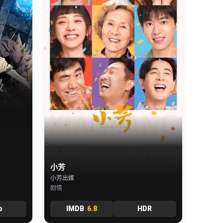
小芳
小芳出嫁
剧情
b
IMDB
6.8
HDR