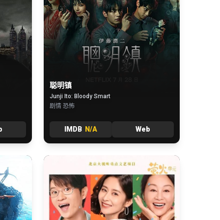
聪明镇
Junji Ito: Bloody Smart
剧情 恐怖
b
IMDB
N/A
Web