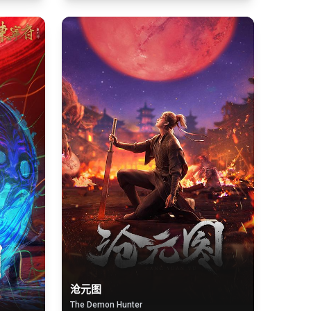
沧元图
The Demon Hunter