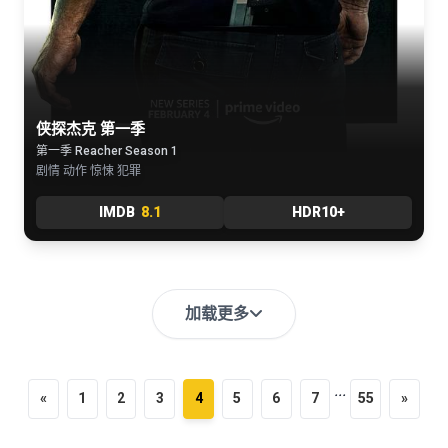
侠探杰克 第一季
第一季 Reacher Season 1
剧情 动作 惊悚 犯罪
IMDB
8.1
HDR10+
加载更多
...
«
1
2
3
4
5
6
7
55
»