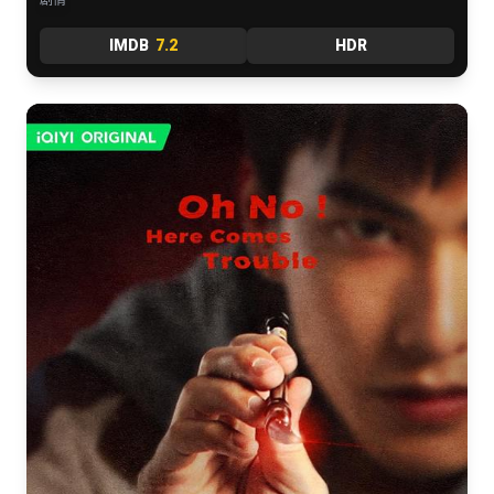
IMDB
7.2
HDR