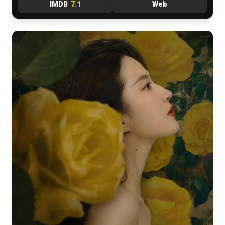
IMDB
7.1
Web