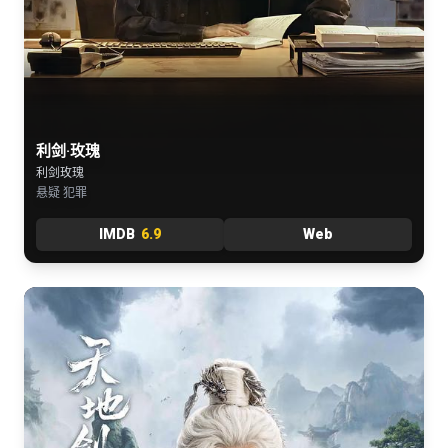
利剑·玫瑰
利剑玫瑰
悬疑 犯罪
IMDB
6.9
Web