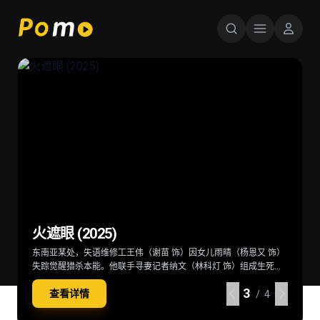
星球大战：曼达洛人与古古 Star Wars:
超级少女 Supergirl (2026)
后室 Backrooms (2026)
火遮眼 (2025)
The Mandalorian & Grogu (2026)
当一位冷酷无情、突如其来的劲敌突袭家园，卡拉·佐-艾尔（米莉·
深陷困境的克拉克（切瓦特·埃加福 饰）意外切入名为“后室”的神秘
东南亚某处，失语维修工王伟（谢苗 饰）因女儿雨晴（杨恩又 饰）
在秩序动荡的银河系，“最强奶爸”丁·贾伦（佩德罗·帕斯卡 饰）与
阿尔柯克 饰）——也就是“超级少女”——不得不与一位意想不到的同
空间，在这里一切物理规则崩塌，只有漫无边际的黄色房间，没有
失踪觉醒猎杀本能。他联手寻妻记者纳文（林科灯 饰）组成生死同
“银河系萌娃”古古这对非血缘父子并肩登场。冷峻坚毅的赏金猎人丁
伴结盟，横跨星际，踏上一段交织复仇与正义的壮阔征途。
终点也没有出路。心理医生玛丽（雷娜特·赖因斯夫 饰）为寻回克拉
盟，在连番血战中死斗黑暗组织打手大块头（黎唯 饰）与嗜血杀手
·贾伦身披贝斯卡钢甲，凭悍勇战力屡屡从围堵中突围；看似弱小的
3
3
3
3
查看详情
查看详情
查看详情
查看详情
克意外踏入此地，在这片异常空间中，随着心理防线的崩塌，未知
阿德（雅彦·鲁伊安 饰）一众人等。怒火遮眼，鲜血开路，从血肉翻
原力学徒古古，则总能在关键时刻爆发出惊人战力，为搭档化解危
/ 4
/ 4
/ 4
/ 4
的恐惧与实体也在一步步向他们靠近
飞的街头混战。
机。他们一同执行关乎银河命运的绝密任务，直面远比以往更为凶