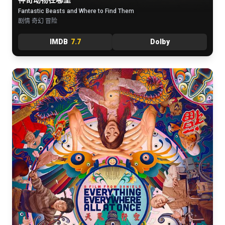
Fantastic Beasts and Where to Find Them
剧情 奇幻 冒险
IMDB
7.7
Dolby