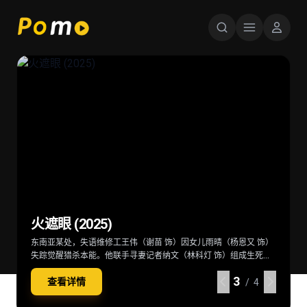
星球大战：曼达洛人与古古 Star Wars:
超级少女 Supergirl (2026)
后室 Backrooms (2026)
火遮眼 (2025)
The Mandalorian & Grogu (2026)
当一位冷酷无情、突如其来的劲敌突袭家园，卡拉·佐-艾尔（米莉·
深陷困境的克拉克（切瓦特·埃加福 饰）意外切入名为“后室”的神秘
东南亚某处，失语维修工王伟（谢苗 饰）因女儿雨晴（杨恩又 饰）
在秩序动荡的银河系，“最强奶爸”丁·贾伦（佩德罗·帕斯卡 饰）与
阿尔柯克 饰）——也就是“超级少女”——不得不与一位意想不到的同
空间，在这里一切物理规则崩塌，只有漫无边际的黄色房间，没有
失踪觉醒猎杀本能。他联手寻妻记者纳文（林科灯 饰）组成生死同
“银河系萌娃”古古这对非血缘父子并肩登场。冷峻坚毅的赏金猎人丁
伴结盟，横跨星际，踏上一段交织复仇与正义的壮阔征途。
终点也没有出路。心理医生玛丽（雷娜特·赖因斯夫 饰）为寻回克拉
盟，在连番血战中死斗黑暗组织打手大块头（黎唯 饰）与嗜血杀手
·贾伦身披贝斯卡钢甲，凭悍勇战力屡屡从围堵中突围；看似弱小的
4
4
4
4
查看详情
查看详情
查看详情
查看详情
克意外踏入此地，在这片异常空间中，随着心理防线的崩塌，未知
阿德（雅彦·鲁伊安 饰）一众人等。怒火遮眼，鲜血开路，从血肉翻
原力学徒古古，则总能在关键时刻爆发出惊人战力，为搭档化解危
/ 4
/ 4
/ 4
/ 4
的恐惧与实体也在一步步向他们靠近
飞的街头混战。
机。他们一同执行关乎银河命运的绝密任务，直面远比以往更为凶