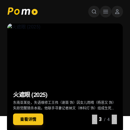
星球大战：曼达洛人与古古 Star Wars:
超级少女 Supergirl (2026)
后室 Backrooms (2026)
火遮眼 (2025)
The Mandalorian & Grogu (2026)
当一位冷酷无情、突如其来的劲敌突袭家园，卡拉·佐-艾尔（米莉·
深陷困境的克拉克（切瓦特·埃加福 饰）意外切入名为“后室”的神秘
东南亚某处，失语维修工王伟（谢苗 饰）因女儿雨晴（杨恩又 饰）
在秩序动荡的银河系，“最强奶爸”丁·贾伦（佩德罗·帕斯卡 饰）与
阿尔柯克 饰）——也就是“超级少女”——不得不与一位意想不到的同
空间，在这里一切物理规则崩塌，只有漫无边际的黄色房间，没有
失踪觉醒猎杀本能。他联手寻妻记者纳文（林科灯 饰）组成生死同
“银河系萌娃”古古这对非血缘父子并肩登场。冷峻坚毅的赏金猎人丁
伴结盟，横跨星际，踏上一段交织复仇与正义的壮阔征途。
终点也没有出路。心理医生玛丽（雷娜特·赖因斯夫 饰）为寻回克拉
盟，在连番血战中死斗黑暗组织打手大块头（黎唯 饰）与嗜血杀手
·贾伦身披贝斯卡钢甲，凭悍勇战力屡屡从围堵中突围；看似弱小的
4
4
4
4
查看详情
查看详情
查看详情
查看详情
克意外踏入此地，在这片异常空间中，随着心理防线的崩塌，未知
阿德（雅彦·鲁伊安 饰）一众人等。怒火遮眼，鲜血开路，从血肉翻
原力学徒古古，则总能在关键时刻爆发出惊人战力，为搭档化解危
/ 4
/ 4
/ 4
/ 4
的恐惧与实体也在一步步向他们靠近
飞的街头混战。
机。他们一同执行关乎银河命运的绝密任务，直面远比以往更为凶