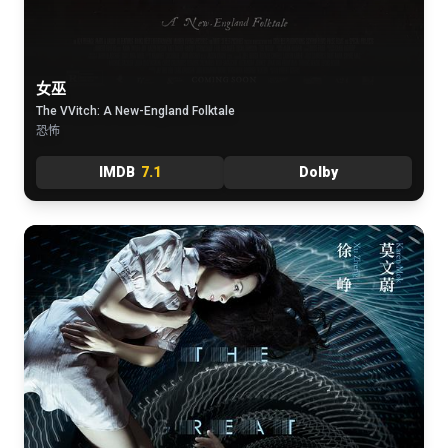
女巫
The VVitch: A New-England Folktale
恐怖
IMDB
7.1
Dolby