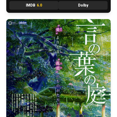
IMDB
6.0
Dolby