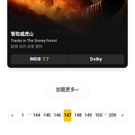
智取威虎山
Tracks in The Snowy Forest
剧情 动作 战争 冒险
IMDB
7.7
Dolby
加载更多
...
...
«
1
144
145
146
147
148
149
150
209
»