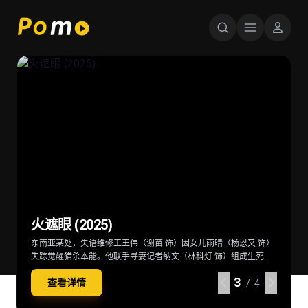
星球大战：曼达洛人与古古 Star Wars:
超级少女 Supergirl (2026)
后室 Backrooms (2026)
火遮眼 (2025)
The Mandalorian & Grogu (2026)
当一位冷酷无情、突如其来的劲敌突袭家园，卡拉·佐-艾尔（米莉·
深陷困境的克拉克（切瓦特·埃加福 饰）意外切入名为“后室”的神秘
东南亚某处，失语维修工王伟（谢苗 饰）因女儿雨晴（杨恩又 饰）
在秩序动荡的银河系，“最强奶爸”丁·贾伦（佩德罗·帕斯卡 饰）与
阿尔柯克 饰）——也就是“超级少女”——不得不与一位意想不到的同
空间，在这里一切物理规则崩塌，只有漫无边际的黄色房间，没有
失踪觉醒猎杀本能。他联手寻妻记者纳文（林科灯 饰）组成生死同
“银河系萌娃”古古这对非血缘父子并肩登场。冷峻坚毅的赏金猎人丁
伴结盟，横跨星际，踏上一段交织复仇与正义的壮阔征途。
终点也没有出路。心理医生玛丽（雷娜特·赖因斯夫 饰）为寻回克拉
盟，在连番血战中死斗黑暗组织打手大块头（黎唯 饰）与嗜血杀手
·贾伦身披贝斯卡钢甲，凭悍勇战力屡屡从围堵中突围；看似弱小的
4
4
4
4
查看详情
查看详情
查看详情
查看详情
克意外踏入此地，在这片异常空间中，随着心理防线的崩塌，未知
阿德（雅彦·鲁伊安 饰）一众人等。怒火遮眼，鲜血开路，从血肉翻
原力学徒古古，则总能在关键时刻爆发出惊人战力，为搭档化解危
/ 4
/ 4
/ 4
/ 4
的恐惧与实体也在一步步向他们靠近
飞的街头混战。
机。他们一同执行关乎银河命运的绝密任务，直面远比以往更为凶