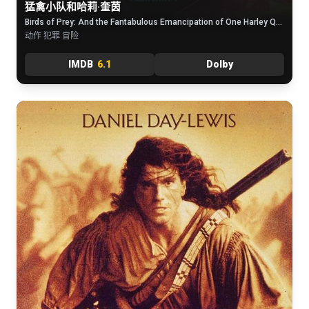
猛禽小队和哈莉·奎茵
Birds of Prey: And the Fantabulous Emancipation of One Harley Quinn
动作 犯罪 冒险
IMDB
6.1
Dolby