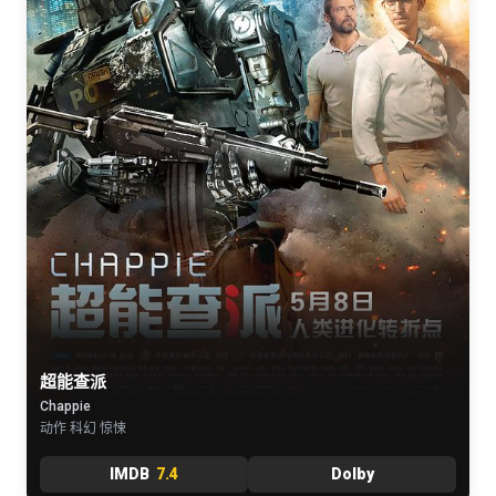
超能查派
Chappie
动作 科幻 惊悚
IMDB
7.4
Dolby