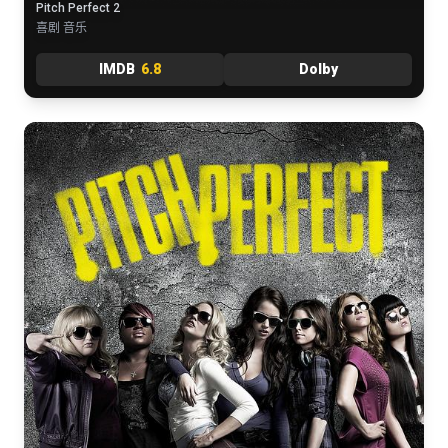
Pitch Perfect 2
喜剧 音乐
IMDB
6.8
Dolby