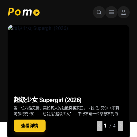
星球大战：曼达洛人与古古 Star Wars:
超级少女 Supergirl (2026)
后室 Backrooms (2026)
火遮眼 (2025)
The Mandalorian & Grogu (2026)
当一位冷酷无情、突如其来的劲敌突袭家园，卡拉·佐-艾尔（米莉·
深陷困境的克拉克（切瓦特·埃加福 饰）意外切入名为“后室”的神秘
东南亚某处，失语维修工王伟（谢苗 饰）因女儿雨晴（杨恩又 饰）
在秩序动荡的银河系，“最强奶爸”丁·贾伦（佩德罗·帕斯卡 饰）与
阿尔柯克 饰）——也就是“超级少女”——不得不与一位意想不到的同
空间，在这里一切物理规则崩塌，只有漫无边际的黄色房间，没有
失踪觉醒猎杀本能。他联手寻妻记者纳文（林科灯 饰）组成生死同
“银河系萌娃”古古这对非血缘父子并肩登场。冷峻坚毅的赏金猎人丁
伴结盟，横跨星际，踏上一段交织复仇与正义的壮阔征途。
终点也没有出路。心理医生玛丽（雷娜特·赖因斯夫 饰）为寻回克拉
盟，在连番血战中死斗黑暗组织打手大块头（黎唯 饰）与嗜血杀手
·贾伦身披贝斯卡钢甲，凭悍勇战力屡屡从围堵中突围；看似弱小的
1
1
1
1
查看详情
查看详情
查看详情
查看详情
克意外踏入此地，在这片异常空间中，随着心理防线的崩塌，未知
阿德（雅彦·鲁伊安 饰）一众人等。怒火遮眼，鲜血开路，从血肉翻
原力学徒古古，则总能在关键时刻爆发出惊人战力，为搭档化解危
/ 4
/ 4
/ 4
/ 4
的恐惧与实体也在一步步向他们靠近
飞的街头混战。
机。他们一同执行关乎银河命运的绝密任务，直面远比以往更为凶