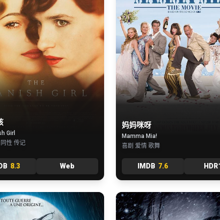
孩
妈妈咪呀
h Girl
Mamma Mia!
 同性 传记
喜剧 爱情 歌舞
DB
8.3
Web
IMDB
7.6
HDR