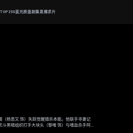
片
TOP250
蓝光原盘
剧集
直播
求片
: The Mandalorian & Grogu
-艾尔（米莉·阿尔柯克 饰）——也就是“超级少女”
为“后室”的神秘空间，在这里一切物理规则崩塌，
晴（杨恩又 饰）失踪觉醒猎杀本能。他联手寻妻记
帕斯卡 饰）与“银河系萌娃”古古这对非血缘父子并
，踏上一段交织复仇与正义的壮阔征途。
理医生玛丽（雷娜特·赖因斯夫 饰）为寻回克拉克
死斗黑暗组织打手大块头（黎唯 饰）与嗜血杀手阿
甲，凭悍勇战力屡屡从围堵中突围；看似弱小的原
的崩塌，未知的恐惧与实体也在一步步向他们靠近
开路，从血肉翻飞的街头混战。
为搭档化解危机。他们一同执行关乎银河命运的绝密