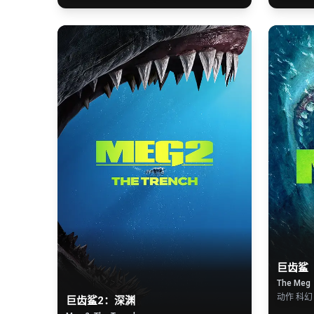
巨齿鲨
The Meg
动作 科幻
巨齿鲨2：深渊