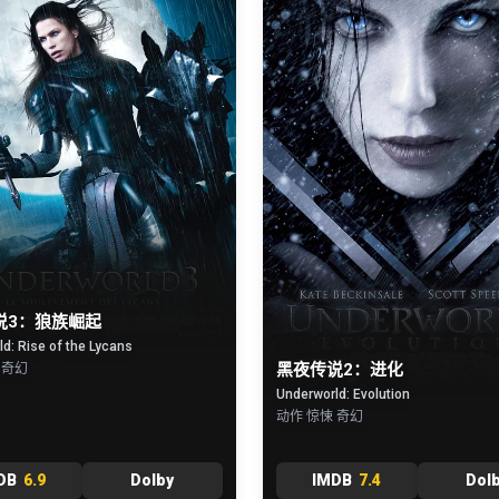
说3：狼族崛起
d: Rise of the Lycans
黑夜传说2：进化
 奇幻
Underworld: Evolution
动作 惊悚 奇幻
DB
6.9
Dolby
IMDB
7.4
Dol