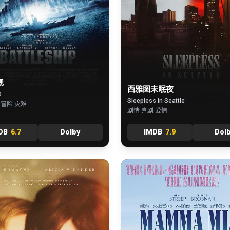
舰
西雅图未眠夜
p
Sleepless in Seattle
 冒险 灾难
剧情 喜剧 爱情
DB
6.7
Dolby
IMDB
7.9
Dol