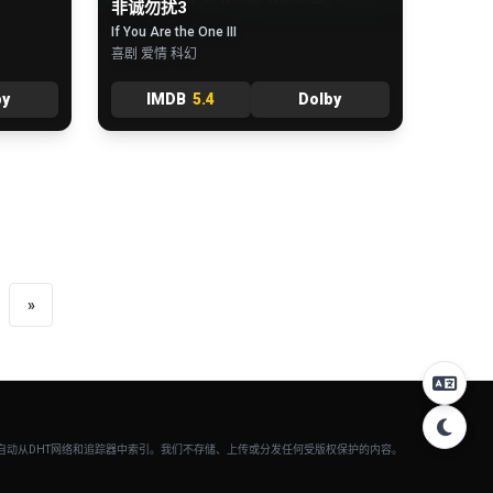
非诚勿扰3
If You Are the One III
喜剧 爱情 科幻
by
IMDB
5.4
Dolby
»
并自动从DHT网络和追踪器中索引。我们不存储、上传或分发任何受版权保护的内容。