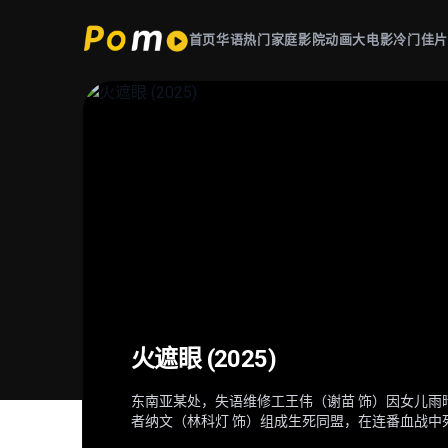
首页
华语热门
家庭影院
动画大电影
冷门佳
星球大战：曼达洛人与古古 Star Wars
超级少女 Supergirl (2026)
后室 Backrooms (2026)
火遮眼 (2025)
(2026)
当一位冷酷无情、突如其来的劲敌突袭家园，卡拉·佐
深陷困境的克拉克（切瓦特·埃加福 饰）意外切入名
东南亚某处，失语维修工王伟（谢苗 饰）因女儿雨
在秩序动荡的银河系，“最强奶爸”丁·贾伦（佩德罗·
——不得不与一位意想不到的同伴结盟，横跨星际
只有漫无边际的黄色房间，没有终点也没有出路。心
者纳文（林科灯 饰）组成生死同盟，在连番血战中
肩登场。冷峻坚毅的赏金猎人丁·贾伦身披贝斯卡钢
意外踏入此地，在这片异常空间中，随着心理防线
德（雅彦·鲁伊安 饰）一众人等。怒火遮眼，鲜血
力学徒古古，则总能在关键时刻爆发出惊人战力，