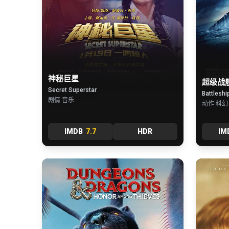
神秘巨星
超级战
Secret Superstar
Battleshi
剧情 音乐
动作 科幻
IMDB
7.7
HDR
IM