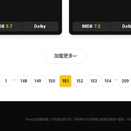
DB
5.7
Dolby
IMDB
7.2
Dol
加载更多
...
...
1
148
149
150
151
152
153
154
209
Pomo 在其服务器上不托管任何文件。所有种子文件和磁力链接均由用户提供，