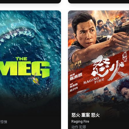
怒火·重案 怒火
Raging Fire
 惊悚
动作 犯罪