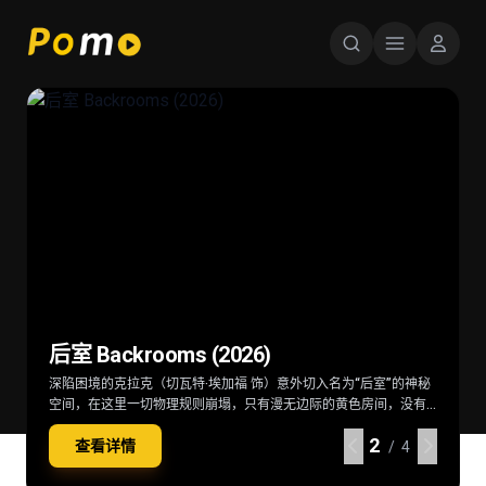
星球大战：曼达洛人与古古 Star Wars:
超级少女 Supergirl (2026)
后室 Backrooms (2026)
火遮眼 (2025)
The Mandalorian & Grogu (2026)
当一位冷酷无情、突如其来的劲敌突袭家园，卡拉·佐-艾尔（米莉·
深陷困境的克拉克（切瓦特·埃加福 饰）意外切入名为“后室”的神秘
东南亚某处，失语维修工王伟（谢苗 饰）因女儿雨晴（杨恩又 饰）
在秩序动荡的银河系，“最强奶爸”丁·贾伦（佩德罗·帕斯卡 饰）与
阿尔柯克 饰）——也就是“超级少女”——不得不与一位意想不到的同
空间，在这里一切物理规则崩塌，只有漫无边际的黄色房间，没有
失踪觉醒猎杀本能。他联手寻妻记者纳文（林科灯 饰）组成生死同
“银河系萌娃”古古这对非血缘父子并肩登场。冷峻坚毅的赏金猎人丁
伴结盟，横跨星际，踏上一段交织复仇与正义的壮阔征途。
终点也没有出路。心理医生玛丽（雷娜特·赖因斯夫 饰）为寻回克拉
盟，在连番血战中死斗黑暗组织打手大块头（黎唯 饰）与嗜血杀手
·贾伦身披贝斯卡钢甲，凭悍勇战力屡屡从围堵中突围；看似弱小的
2
2
2
2
查看详情
查看详情
查看详情
查看详情
克意外踏入此地，在这片异常空间中，随着心理防线的崩塌，未知
阿德（雅彦·鲁伊安 饰）一众人等。怒火遮眼，鲜血开路，从血肉翻
原力学徒古古，则总能在关键时刻爆发出惊人战力，为搭档化解危
/ 4
/ 4
/ 4
/ 4
的恐惧与实体也在一步步向他们靠近
飞的街头混战。
机。他们一同执行关乎银河命运的绝密任务，直面远比以往更为凶