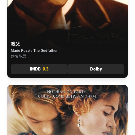
教父
Mario Puzo's The Godfather
剧情 犯罪
IMDB
9.3
Dolby