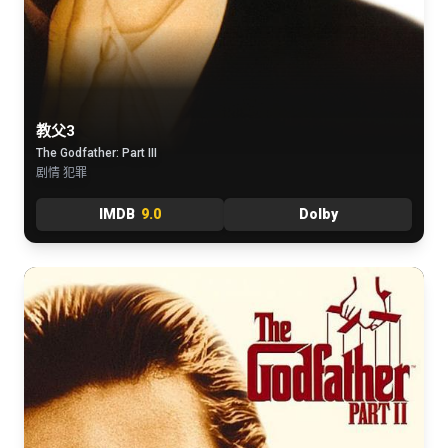
教父3
The Godfather: Part III
剧情 犯罪
IMDB
9.0
Dolby