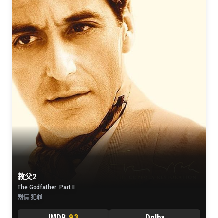
教父2
The Godfather: Part II
剧情 犯罪
IMDB
9.3
Dolby