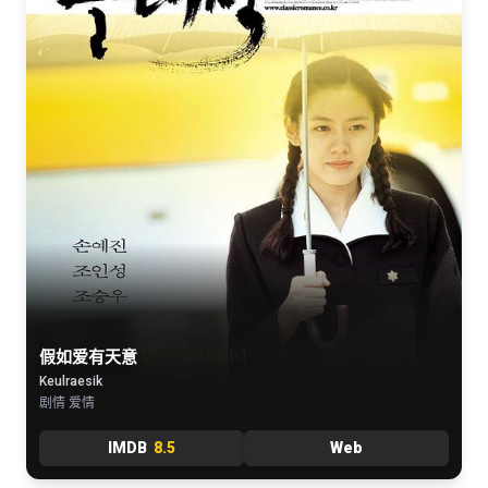
假如爱有天意
Keulraesik
剧情 爱情
IMDB
8.5
Web