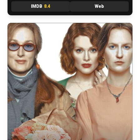
IMDB
8.4
Web