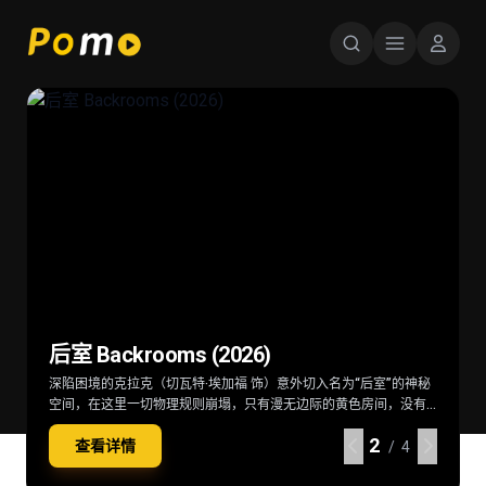
星球大战：曼达洛人与古古 Star Wars:
超级少女 Supergirl (2026)
后室 Backrooms (2026)
火遮眼 (2025)
The Mandalorian & Grogu (2026)
当一位冷酷无情、突如其来的劲敌突袭家园，卡拉·佐-艾尔（米莉·
深陷困境的克拉克（切瓦特·埃加福 饰）意外切入名为“后室”的神秘
东南亚某处，失语维修工王伟（谢苗 饰）因女儿雨晴（杨恩又 饰）
在秩序动荡的银河系，“最强奶爸”丁·贾伦（佩德罗·帕斯卡 饰）与
阿尔柯克 饰）——也就是“超级少女”——不得不与一位意想不到的同
空间，在这里一切物理规则崩塌，只有漫无边际的黄色房间，没有
失踪觉醒猎杀本能。他联手寻妻记者纳文（林科灯 饰）组成生死同
“银河系萌娃”古古这对非血缘父子并肩登场。冷峻坚毅的赏金猎人丁
伴结盟，横跨星际，踏上一段交织复仇与正义的壮阔征途。
终点也没有出路。心理医生玛丽（雷娜特·赖因斯夫 饰）为寻回克拉
盟，在连番血战中死斗黑暗组织打手大块头（黎唯 饰）与嗜血杀手
·贾伦身披贝斯卡钢甲，凭悍勇战力屡屡从围堵中突围；看似弱小的
2
2
2
2
查看详情
查看详情
查看详情
查看详情
克意外踏入此地，在这片异常空间中，随着心理防线的崩塌，未知
阿德（雅彦·鲁伊安 饰）一众人等。怒火遮眼，鲜血开路，从血肉翻
原力学徒古古，则总能在关键时刻爆发出惊人战力，为搭档化解危
/ 4
/ 4
/ 4
/ 4
的恐惧与实体也在一步步向他们靠近
飞的街头混战。
机。他们一同执行关乎银河命运的绝密任务，直面远比以往更为凶