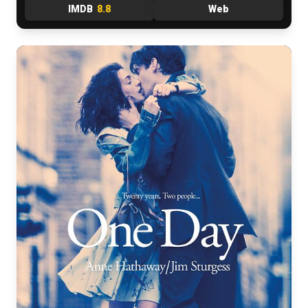
IMDB
8.8
Web