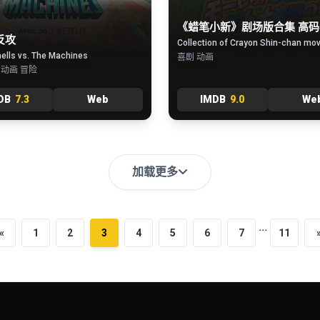
《蜡笔小新》剧场版合集 高码
反攻
ells vs. The Machines
喜剧 动画
 动画 冒险
DB
7.3
Web
IMDB
9.0
We
加载更多
...
«
1
2
3
4
5
6
7
11