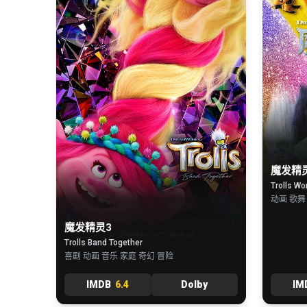
魔发精
Trolls Wo
动画 歌舞
魔发精灵3
Trolls Band Together
喜剧 动画 音乐 家庭 奇幻 冒险
IMDB
6.4
Dolby
IM