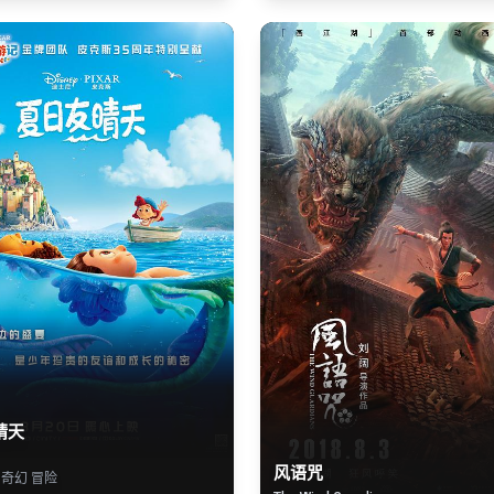
晴天
风语咒
 奇幻 冒险