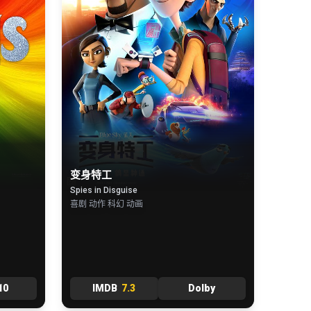
变身特工
Spies in Disguise
喜剧 动作 科幻 动画
10
IMDB
7.3
Dolby