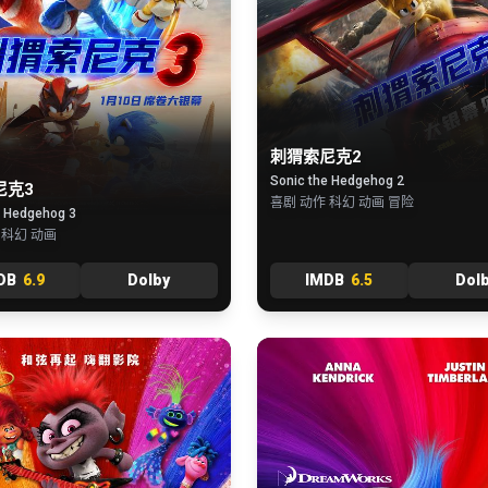
刺猬索尼克2
Sonic the Hedgehog 2
尼克3
喜剧 动作 科幻 动画 冒险
e Hedgehog 3
 科幻 动画
DB
6.9
Dolby
IMDB
6.5
Dol