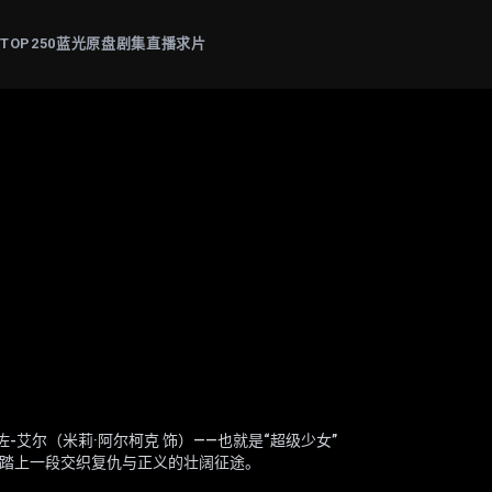
片
TOP250
蓝光原盘
剧集
直播
求片
: The Mandalorian & Grogu
-艾尔（米莉·阿尔柯克 饰）——也就是“超级少女”
为“后室”的神秘空间，在这里一切物理规则崩塌，
晴（杨恩又 饰）失踪觉醒猎杀本能。他联手寻妻记
帕斯卡 饰）与“银河系萌娃”古古这对非血缘父子并
，踏上一段交织复仇与正义的壮阔征途。
理医生玛丽（雷娜特·赖因斯夫 饰）为寻回克拉克
死斗黑暗组织打手大块头（黎唯 饰）与嗜血杀手阿
甲，凭悍勇战力屡屡从围堵中突围；看似弱小的原
的崩塌，未知的恐惧与实体也在一步步向他们靠近
开路，从血肉翻飞的街头混战。
为搭档化解危机。他们一同执行关乎银河命运的绝密