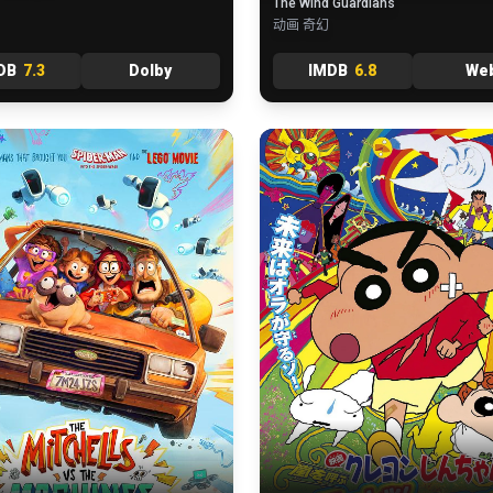
The Wind Guardians
动画 奇幻
DB
7.3
Dolby
IMDB
6.8
We