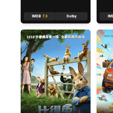
IMDB
7.3
Dolby
IM