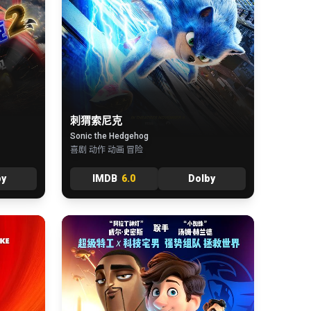
刺猬索尼克
Sonic the Hedgehog
喜剧 动作 动画 冒险
by
IMDB
6.0
Dolby