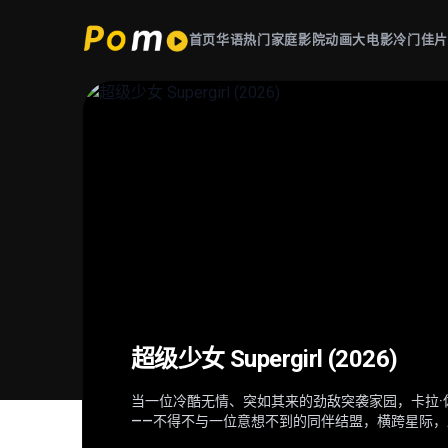
首页
华语热门
家庭影院
动画大电影
冷门佳
星球大战：曼达洛人与古古 Star Wars
超级少女 Supergirl (2026)
后室 Backrooms (2026)
火遮眼 (2025)
(2026)
当一位冷酷无情、突如其来的劲敌突袭家园，卡拉·佐
深陷困境的克拉克（切瓦特·埃加福 饰）意外切入名
东南亚某处，失语维修工王伟（谢苗 饰）因女儿雨
在秩序动荡的银河系，“最强奶爸”丁·贾伦（佩德罗·
——不得不与一位意想不到的同伴结盟，横跨星际
只有漫无边际的黄色房间，没有终点也没有出路。心
者纳文（林科灯 饰）组成生死同盟，在连番血战中
肩登场。冷峻坚毅的赏金猎人丁·贾伦身披贝斯卡钢
意外踏入此地，在这片异常空间中，随着心理防线
德（雅彦·鲁伊安 饰）一众人等。怒火遮眼，鲜血
力学徒古古，则总能在关键时刻爆发出惊人战力，