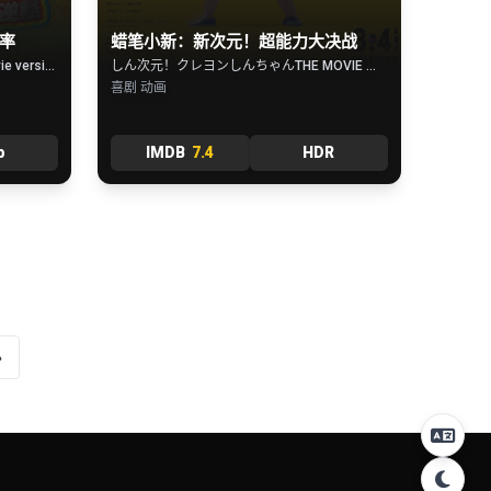
蜡笔小新：新次元！超能力大决战
率
しん次元！クレヨンしんちゃんTHE MOVIE 超能力大決戦 ～とべとべ手巻き寿司～
Collection of Crayon Shin-chan movie versions
喜剧 动画
b
IMDB
7.4
HDR
»