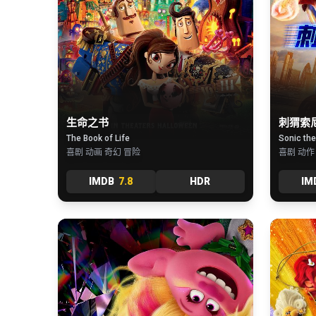
刺猬索
生命之书
Sonic th
The Book of Life
喜剧 动作
喜剧 动画 奇幻 冒险
IMDB
7.8
HDR
IM