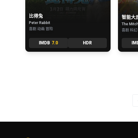
比得兔
智能大
Peter Rabbit
The Mitch
喜剧 动画 冒险
喜剧 科幻
IMDB
7.0
HDR
IM