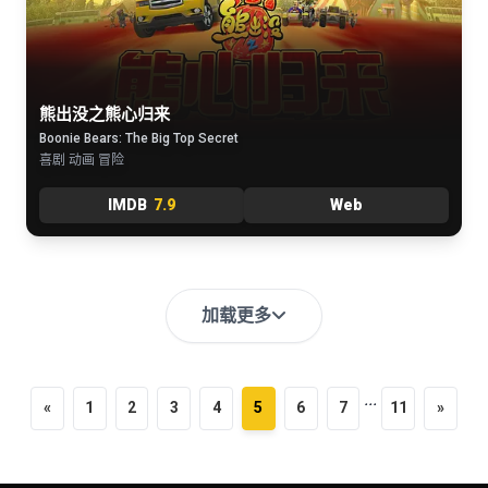
熊出没之熊心归来
Boonie Bears: The Big Top Secret
喜剧 动画 冒险
IMDB
7.9
Web
加载更多
...
«
1
2
3
4
5
6
7
11
»