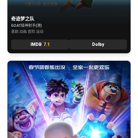
奇迹梦之队
GOAT级神射手(港)
喜剧 动画 冒险 运动
IMDB
7.1
Dolby