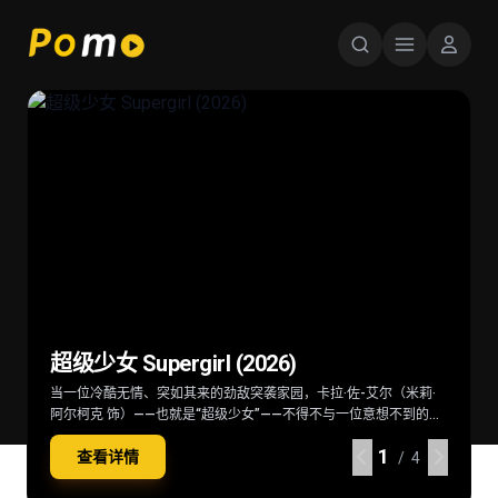
星球大战：曼达洛人与古古 Star Wars:
超级少女 Supergirl (2026)
后室 Backrooms (2026)
火遮眼 (2025)
The Mandalorian & Grogu (2026)
当一位冷酷无情、突如其来的劲敌突袭家园，卡拉·佐-艾尔（米莉·
深陷困境的克拉克（切瓦特·埃加福 饰）意外切入名为“后室”的神秘
东南亚某处，失语维修工王伟（谢苗 饰）因女儿雨晴（杨恩又 饰）
在秩序动荡的银河系，“最强奶爸”丁·贾伦（佩德罗·帕斯卡 饰）与
阿尔柯克 饰）——也就是“超级少女”——不得不与一位意想不到的同
空间，在这里一切物理规则崩塌，只有漫无边际的黄色房间，没有
失踪觉醒猎杀本能。他联手寻妻记者纳文（林科灯 饰）组成生死同
“银河系萌娃”古古这对非血缘父子并肩登场。冷峻坚毅的赏金猎人丁
伴结盟，横跨星际，踏上一段交织复仇与正义的壮阔征途。
终点也没有出路。心理医生玛丽（雷娜特·赖因斯夫 饰）为寻回克拉
盟，在连番血战中死斗黑暗组织打手大块头（黎唯 饰）与嗜血杀手
·贾伦身披贝斯卡钢甲，凭悍勇战力屡屡从围堵中突围；看似弱小的
1
1
1
1
查看详情
查看详情
查看详情
查看详情
克意外踏入此地，在这片异常空间中，随着心理防线的崩塌，未知
阿德（雅彦·鲁伊安 饰）一众人等。怒火遮眼，鲜血开路，从血肉翻
原力学徒古古，则总能在关键时刻爆发出惊人战力，为搭档化解危
/ 4
/ 4
/ 4
/ 4
的恐惧与实体也在一步步向他们靠近
飞的街头混战。
机。他们一同执行关乎银河命运的绝密任务，直面远比以往更为凶