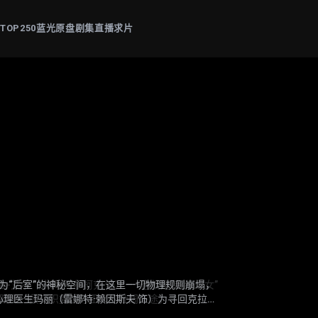
片
TOP250
蓝光原盘
剧集
直播
求片
: The Mandalorian & Grogu
-艾尔（米莉·阿尔柯克 饰）——也就是“超级少女”
为“后室”的神秘空间，在这里一切物理规则崩塌，
晴（杨恩又 饰）失踪觉醒猎杀本能。他联手寻妻记
帕斯卡 饰）与“银河系萌娃”古古这对非血缘父子并
，踏上一段交织复仇与正义的壮阔征途。
理医生玛丽（雷娜特·赖因斯夫 饰）为寻回克拉克
死斗黑暗组织打手大块头（黎唯 饰）与嗜血杀手阿
甲，凭悍勇战力屡屡从围堵中突围；看似弱小的原
的崩塌，未知的恐惧与实体也在一步步向他们靠近
开路，从血肉翻飞的街头混战。
为搭档化解危机。他们一同执行关乎银河命运的绝密