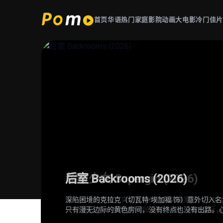
首页
华语热门
家庭影院
动画大电影
冷门佳
星球大战：曼达洛人与古古 Star Wars
超级少女 Supergirl (2026)
后室 Backrooms (2026)
火遮眼 (2025)
(2026)
当一位冷酷无情、突如其来的劲敌突袭家园，卡拉·佐
深陷困境的克拉克（切瓦特·埃加福 饰）意外切入名
东南亚某处，失语维修工王伟（谢苗 饰）因女儿雨
在秩序动荡的银河系，“最强奶爸”丁·贾伦（佩德罗·
——不得不与一位意想不到的同伴结盟，横跨星际
只有漫无边际的黄色房间，没有终点也没有出路。心
者纳文（林科灯 饰）组成生死同盟，在连番血战中
肩登场。冷峻坚毅的赏金猎人丁·贾伦身披贝斯卡钢
意外踏入此地，在这片异常空间中，随着心理防线
德（雅彦·鲁伊安 饰）一众人等。怒火遮眼，鲜血
力学徒古古，则总能在关键时刻爆发出惊人战力，