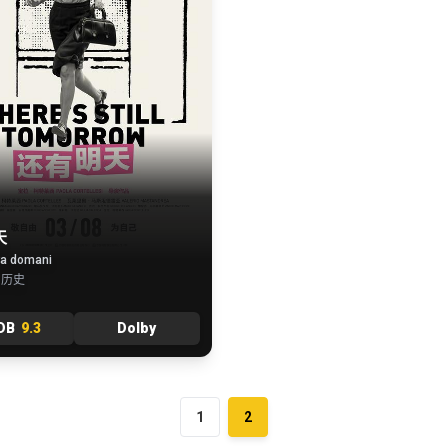
天
ra domani
 历史
DB
9.3
Dolby
1
2