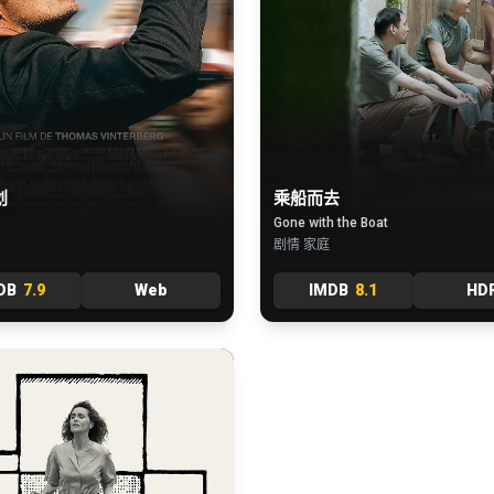
划
乘船而去
Gone with the Boat
剧情 家庭
DB
7.9
Web
IMDB
8.1
HD