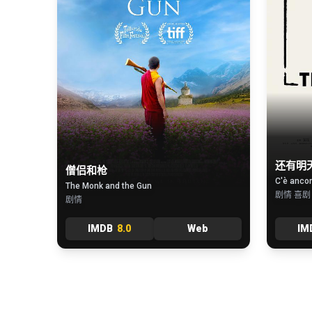
还有明
僧侣和枪
C'è anco
The Monk and the Gun
剧情 喜剧
剧情
IMDB
8.0
Web
IM