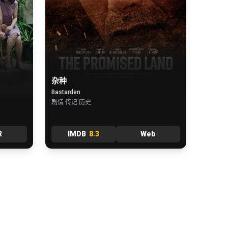
杂种
Bastarden
剧情 传记 历史
R
IMDB
8.3
Web