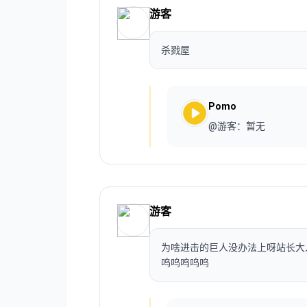
游客
杀戮屋
Pomo
@游客：暂无
游客
为啥进击的巨人没办法上呀站长大
呜呜呜呜呜