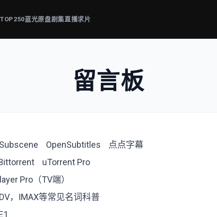
片
TOP250
蓝光原盘
剧集
直播
求片
留言板
Subscene
OpenSubtitles
点点字幕
Bittorrent
uTorrent Pro
player Pro（TV端）
，DV，IMAX等常见名词科普
E1