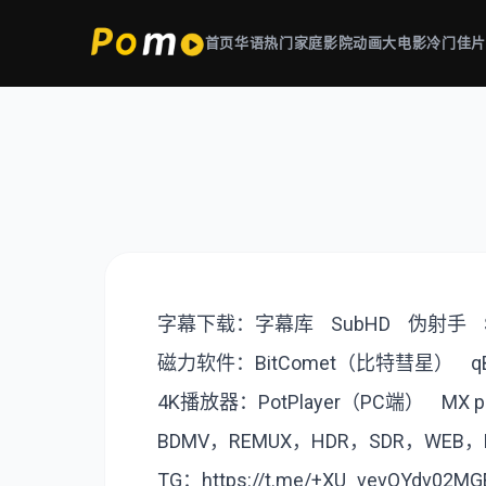
首页
华语热门
家庭影院
动画大电影
冷门佳
字幕下载：
字幕库
SubHD
伪射手
磁力软件：
BitComet（比特彗星
）
q
4K播放器：
РotРlayer（PC端）
MX 
BDMV，REMUX，HDR，SDR，WEB
TG：
https://t.me/+XU_vevOYdv02MG