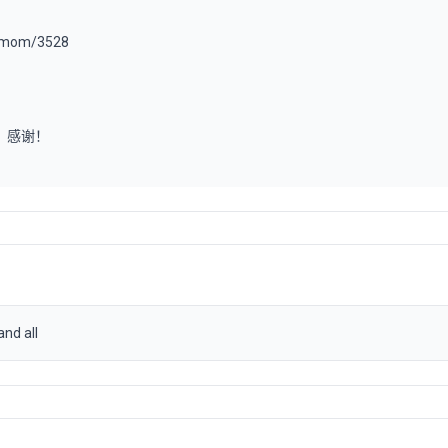
.mom/3528
o：感谢！
 all