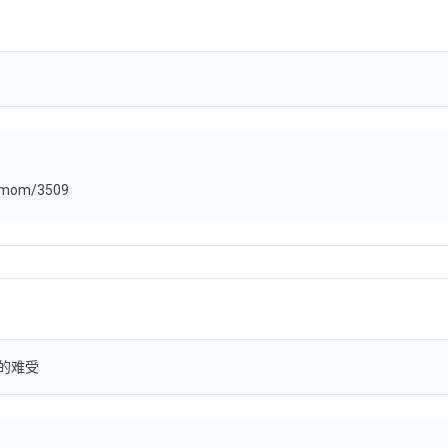
.mom/3509
的难受