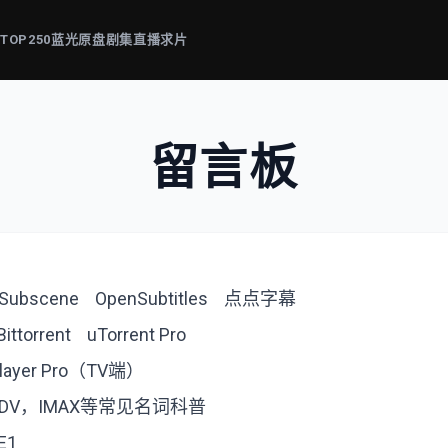
片
TOP250
蓝光原盘
剧集
直播
求片
留言板
Subscene
OpenSubtitles
点点字幕
Bittorrent
uTorrent Pro
player Pro（TV端）
，DV，IMAX等常见名词科普
E1