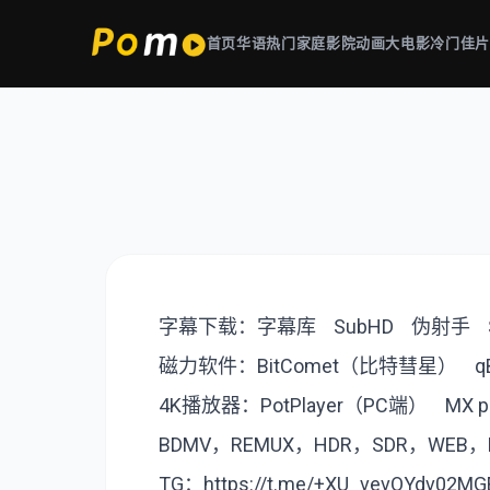
首页
华语热门
家庭影院
动画大电影
冷门佳
字幕下载：
字幕库
SubHD
伪射手
磁力软件：
BitComet（比特彗星
）
q
4K播放器：
РotРlayer（PC端）
MX 
BDMV，REMUX，HDR，SDR，WEB
TG：
https://t.me/+XU_vevOYdv02MG