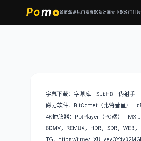
首页
华语热门
家庭影院
动画大电影
冷门佳
字幕下载：
字幕库
SubHD
伪射手
磁力软件：
BitComet（比特彗星
）
q
4K播放器：
РotРlayer（PC端）
MX 
BDMV，REMUX，HDR，SDR，WEB
TG：
https://t.me/+XU_vevOYdv02MG