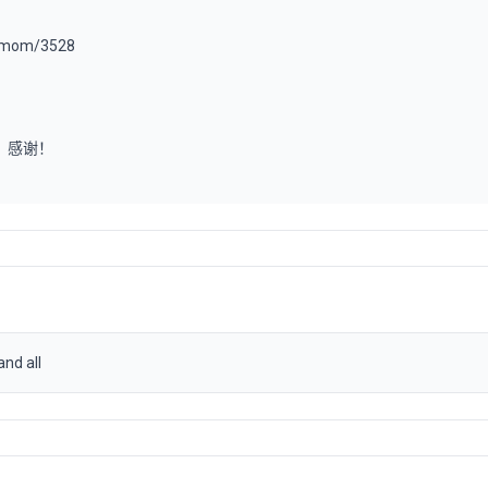
.mom/3528
o：感谢！
 all