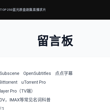
片
TOP250
蓝光原盘
剧集
直播
求片
留言板
Subscene
OpenSubtitles
点点字幕
Bittorrent
uTorrent Pro
player Pro（TV端）
，DV，IMAX等常见名词科普
E1