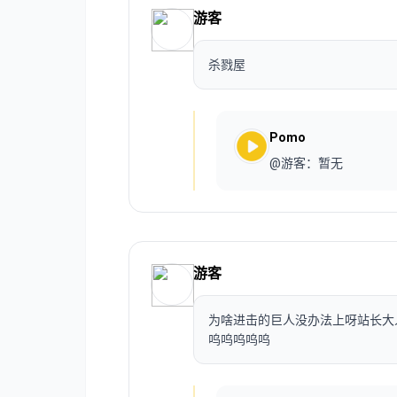
游客
杀戮屋
Pomo
@游客：暂无
游客
为啥进击的巨人没办法上呀站长大
呜呜呜呜呜