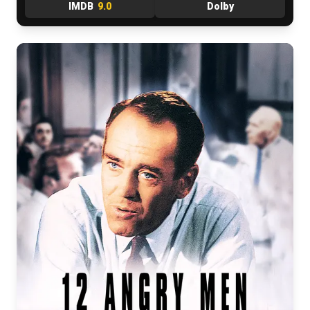
IMDB
9.0
Dolby