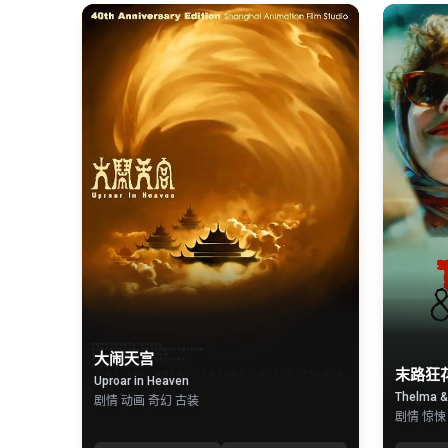
大闹天宫
末路狂
Uproar in Heaven
Thelma &
剧情 动画 奇幻 古装
剧情 惊悚