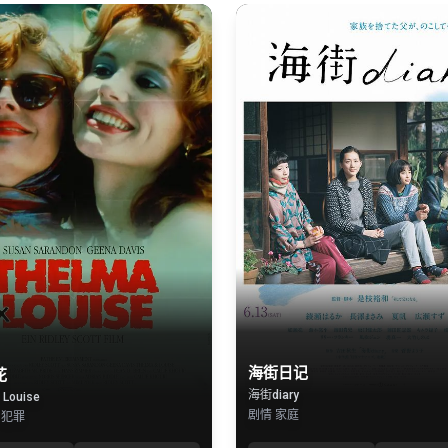
海街日记
花
海街diary
 Louise
剧情 家庭
 犯罪