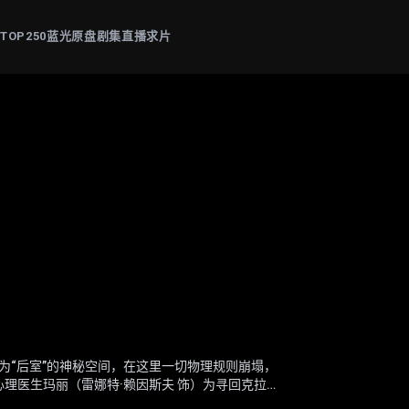
片
TOP250
蓝光原盘
剧集
直播
求片
: The Mandalorian & Grogu
-艾尔（米莉·阿尔柯克 饰）——也就是“超级少女”
为“后室”的神秘空间，在这里一切物理规则崩塌，
晴（杨恩又 饰）失踪觉醒猎杀本能。他联手寻妻记
帕斯卡 饰）与“银河系萌娃”古古这对非血缘父子并
，踏上一段交织复仇与正义的壮阔征途。
理医生玛丽（雷娜特·赖因斯夫 饰）为寻回克拉克
死斗黑暗组织打手大块头（黎唯 饰）与嗜血杀手阿
甲，凭悍勇战力屡屡从围堵中突围；看似弱小的原
的崩塌，未知的恐惧与实体也在一步步向他们靠近
开路，从血肉翻飞的街头混战。
为搭档化解危机。他们一同执行关乎银河命运的绝密