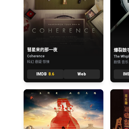
彗星来的那一夜
爆裂鼓
Coherence
The Whip
科幻 悬疑 惊悚
剧情 音乐
IMDB
8.6
Web
IM