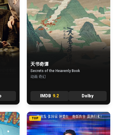
天书奇谭
Secrets of the Heavenly Book
动画 奇幻
b
IMDB
9.2
Dolby
TOP