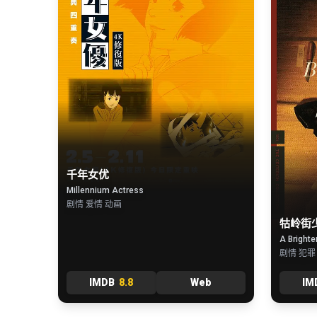
千年女优
Millennium Actress
剧情 爱情 动画
牯岭街
A Bright
剧情 犯罪
IMDB
8.8
Web
IM