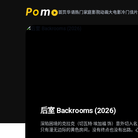
首页
华语热门
家庭影院
动画大电影
冷门佳
星球大战：曼达洛人与古古 Star Wars
超级少女 Supergirl (2026)
后室 Backrooms (2026)
火遮眼 (2025)
(2026)
当一位冷酷无情、突如其来的劲敌突袭家园，卡拉·佐
深陷困境的克拉克（切瓦特·埃加福 饰）意外切入名
东南亚某处，失语维修工王伟（谢苗 饰）因女儿雨
在秩序动荡的银河系，“最强奶爸”丁·贾伦（佩德罗·
——不得不与一位意想不到的同伴结盟，横跨星际
只有漫无边际的黄色房间，没有终点也没有出路。心
者纳文（林科灯 饰）组成生死同盟，在连番血战中
肩登场。冷峻坚毅的赏金猎人丁·贾伦身披贝斯卡钢
意外踏入此地，在这片异常空间中，随着心理防线
德（雅彦·鲁伊安 饰）一众人等。怒火遮眼，鲜血
力学徒古古，则总能在关键时刻爆发出惊人战力，