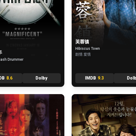
芙蓉镇
Hibiscus Town
手
剧情 爱情
lash Drummer
DB
8.6
Dolby
IMDB
9.3
Dol