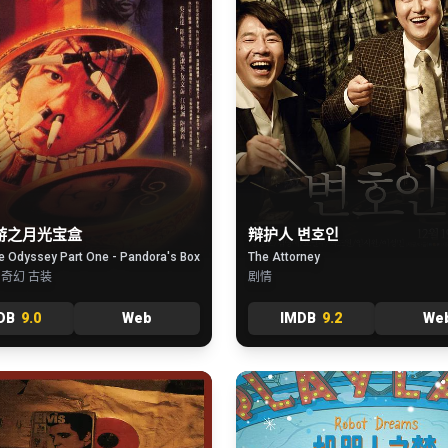
游之月光宝盒
辩护人 변호인
e Odyssey Part One - Pandora's Box
The Attorney
 奇幻 古装
剧情
DB
9.0
Web
IMDB
9.2
We